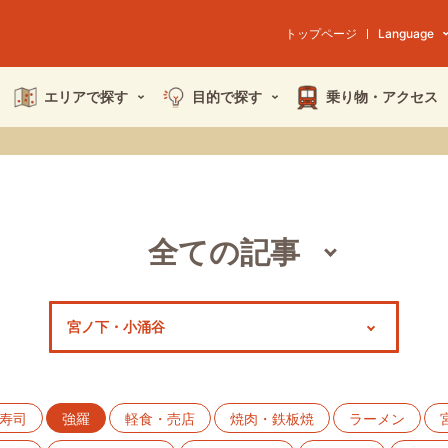
トップページ
Language
エリアで探す
目的で探す
乗り物・
アクセス
全ての記事
スポット
モデルコース
特集
寿司
強羅
軽食・売店
焼肉・鉄板焼
ラーメン
イベント