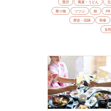
贅沢
蕎麦・うどん
元
乗り物
ツツジ
桜
PR
歴史・旧跡
和食
女