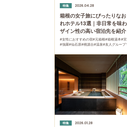
2026.04.28
特集
箱根の女子旅にぴったりなお
れホテル13選｜非日常を味
ザイン性の高い宿泊先を紹介
#女性におすすめの宿
#元箱根
#箱根湯本
#
#強羅
#仙石原
#桃源台
#温泉
#友人グループ
#母と娘で
2026.01.28
特集