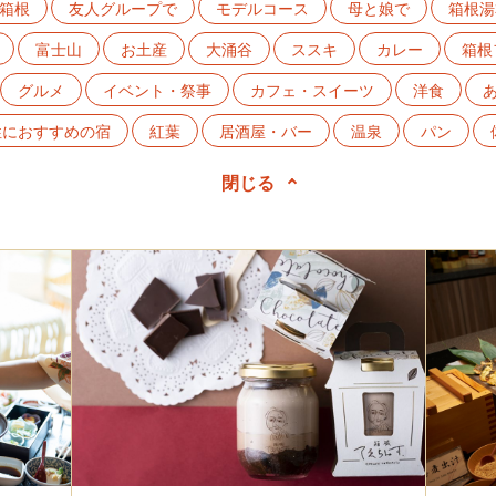
箱根
友人グループで
モデルコース
母と娘で
箱根湯
富士山
お土産
大涌谷
ススキ
カレー
箱根
グルメ
イベント・祭事
カフェ・スイーツ
洋食
性におすすめの宿
紅葉
居酒屋・バー
温泉
パン