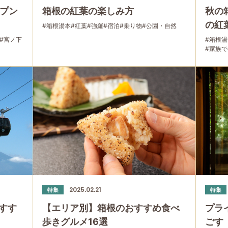
ープン
箱根の紅葉の楽しみ方
秋の
の紅
#箱根湯本
#紅葉
#強羅
#宿泊
#乗り物
#公園・自然
#宮ノ下
#箱根湯
#家族で
2025.02.21
特集
特集
すす
【エリア別】箱根のおすすめ食べ
プラ
歩きグルメ16選
ごす