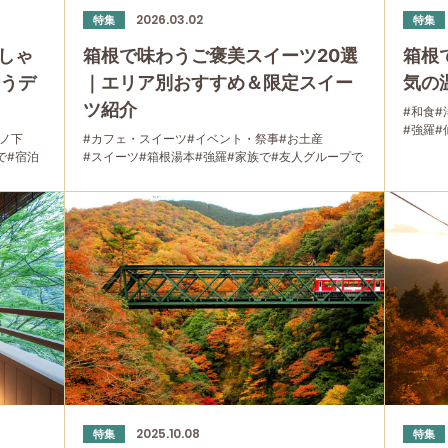
2026.03.02
特集
特集
しゃ
箱根で味わうご褒美スイーツ20選
箱根
わうデ
｜エリア別おすすめ＆限定スイー
気の
ツ紹介
#和食
#
#強羅
#
宮ノ下
#カフェ・スイーツ
#イベント・祭事
#お土産
#宿泊
#
で
#宿泊
#スイーツ
#箱根湯本
#強羅
#家族で
#友人グループで
#グルメ
#母と娘で
2025.10.08
特集
特集