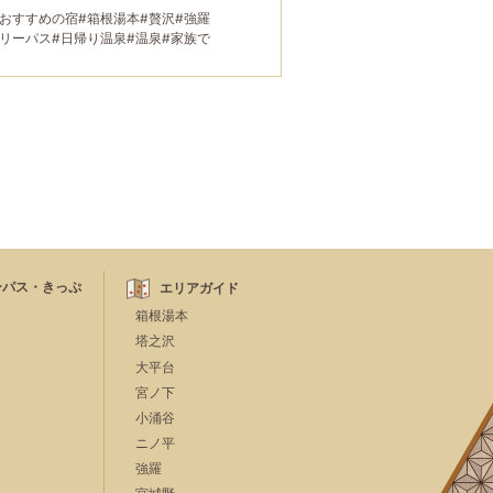
におすすめの宿
#箱根湯本
#贅沢
#強羅
フリーパス
#日帰り温泉
#温泉
#家族で
グループで
#宿泊
#母と娘で
ーパス・きっぷ
エリアガイド
箱根湯本
塔之沢
大平台
宮ノ下
小涌谷
ニノ平
強羅