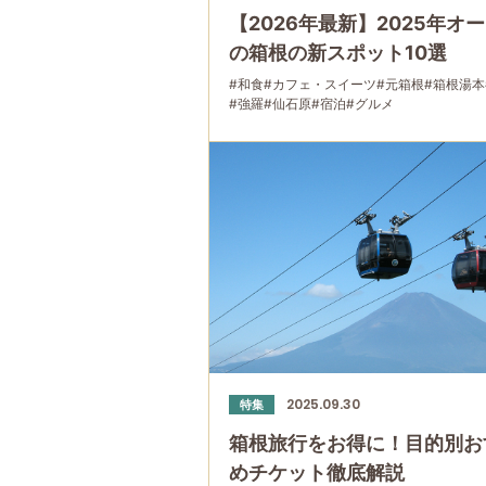
【2026年最新】2025年オ
の箱根の新スポット10選
#和食
#カフェ・スイーツ
#元箱根
#箱根湯本
#強羅
#仙石原
#宿泊
#グルメ
2025.09.30
特集
箱根旅行をお得に！目的別お
めチケット徹底解説