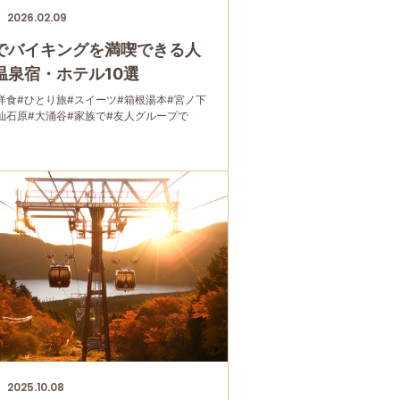
2026.02.09
でバイキングを満喫できる人
温泉宿・ホテル10選
洋食
#ひとり旅
#スイーツ
#箱根湯本
#宮ノ下
仙石原
#大涌谷
#家族で
#友人グループで
グルメ
#母と娘で
2025.10.08