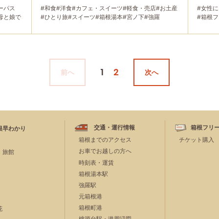
ーパス
#和食
#洋食
#カフェ・スイーツ
#軽食・売店
#お土産
#女性
母と娘で
#ひとり旅
#スイーツ
#箱根湯本
#宮ノ下
#強羅
#箱根
#仙石原
#大涌谷
#家族で
#友人グループで
#グルメ
#友人
#母と娘で
1
2
前へ
次へ
交通・運行情報
箱根フリ
根早わかり
箱根までのアクセス
チケット購入
お車でお越しの方へ
・旅館
時刻表・運賃
箱根湯本駅
強羅駅
元箱根港
箱根町港
花
桃源台駅・港周辺図