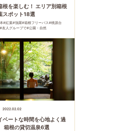
箱根を楽しむ！ エリア別箱根
葉スポット18選
本
#紅葉
#強羅
#箱根フリーパス
#桃源台
#友人グループで
#公園・自然
2022.02.02
イベートな時間を心地よく過
 箱根の貸切温泉6選