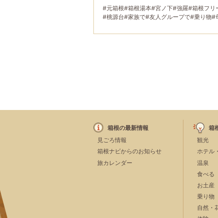
#元箱根
#箱根湯本
#宮ノ下
#強羅
#箱根フリ
#桃源台
#家族で
#友人グループで
#乗り物
#
箱根の最新情報
箱
見ごろ情報
観光
箱根ナビからのお知らせ
ホテル
旅カレンダー
温泉
食べる
お土産
乗り物
自然・