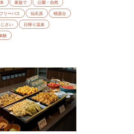
本
家族で
公園・自然
フリーパス
仙石原
桃源台
あじさい
日帰り温泉
体験