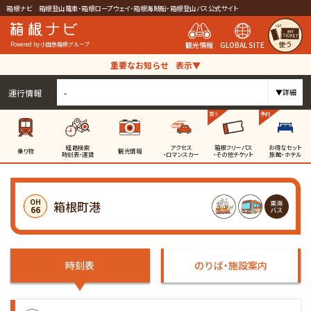
箱根ナビ 箱根登山電車・箱根ロープウェイ・箱根海賊船・箱根登山バス公式サイト
使う
観光情報
GLOBAL SITE
Powered by 小田急箱根グループ
重要なお知らせ
表示▼
運行情報
-
▼詳細
買う
予約
経路検索
アクセス
箱根フリーパス
お得なセット
乗り物
観光情報
時刻表・運賃
・ロマンスカー
・その他チケット
旅館・ホテル
OH
箱根町港
66
時刻表
のりば・施設案内