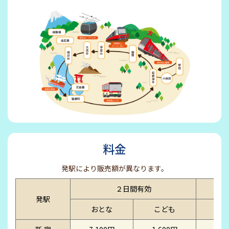
料金
発駅により販売額が異なります。
２日間有効
発駅
おとな
こども
お