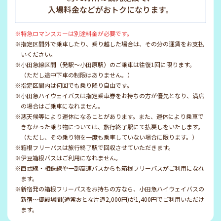
入場料金などがおトクになります。
※特急ロマンスカーは別途料金が必要です。
※指定区間外で乗車したり、乗り越した場合は、その分の運賃をお支払
いください。
※小田急線区間（発駅～小田原駅）のご乗車は往復1回に限ります。
（ただし途中下車の制限はありません。）
※指定区間内は何回でも乗り降り自由です。
※小田急ハイウェイバスは指定乗車券をお持ちの方が優先となり、満席
の場合はご乗車になれません。
※悪天候等により運休になることがあります。また、運休により乗車で
きなかった乗り物については、旅行終了駅にて払戻しをいたします。
（ただし、その乗り物を一度も乗車していない場合に限ります。）
※箱根フリーパスは旅行終了駅で回収させていただきます。
※伊豆箱根バスはご利用になれません。
※西武線・相鉄線や一部高速バスからも箱根フリーパスがご利用になれ
ます。
※新宿発の箱根フリーパスをお持ちの方なら、小田急ハイウェイバスの
新宿～御殿場間(通常おとな片道2,000円)が1,400円でご利用いただけ
ます。