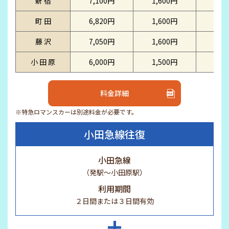
新 宿
7,100円
1,600円
7,5
町 田
6,820円
1,600円
7,2
藤 沢
7,050円
1,600円
7,4
小 田 原
6,000円
1,500円
6,4
料金詳細
※特急ロマンスカーは別途料金が必要です。
小田急線往復
小田急線
（発駅～小田原駅）
利用期間
２日間または３日間有効