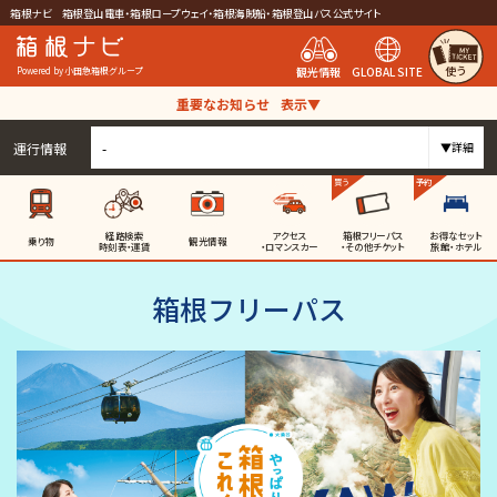
箱根ナビ 箱根登山電車・箱根ロープウェイ・箱根海賊船・箱根登山バス公式サイト
使う
観光情報
GLOBAL SITE
Powered by 小田急箱根グループ
重要なお知らせ
表示▼
運行情報
-
▼詳細
買う
予約
経路検索
アクセス
箱根フリーパス
お得なセット
乗り物
観光情報
時刻表・運賃
・ロマンスカー
・その他チケット
旅館・ホテル
箱根フリーパス