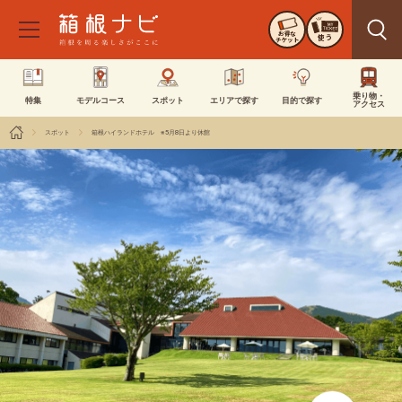
お得な
使う
チケット
乗り物・
特集
モデルコース
スポット
エリアで探す
目的で探す
アクセス
スポット
箱根ハイランドホテル ※5月8日より休館