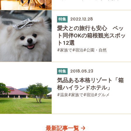
#友人グループで
#宿泊
2022.12.28
特集
愛犬との旅行も安心 ペッ
ト同伴OKの箱根観光スポッ
ト12選
#家族で
#宿泊
#公園・自然
2018.05.23
特集
気品ある本格リゾート「箱
根ハイランドホテル」
#温泉
#家族で
#宿泊
#グルメ
#公園・自然
#歴史・旧跡
最新記事一覧