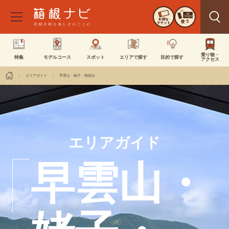
お得な
使う
チケット
乗り物・
特集
モデルコース
スポット
エリアで探す
目的で探す
アクセス
エリアガイド
早雲山・姥子・桃源台
エリアガイド
早雲山・