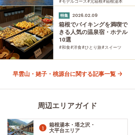
#モデルコース
#元箱根
#箱根湯本
#大涌谷
#桃源台
#家族で
#友人グループで
2026.02.09
特集
箱根でバイキングを満喫で
きる人気の温泉宿・ホテル
10選
#和食
#洋食
#ひとり旅
#スイーツ
#箱根湯本
#宮ノ下
#強羅
#仙石原
#大涌谷
#家族で
#友人グループで
#宿泊
#グルメ
#母と娘で
早雲山・姥子・桃源台に関する記事一覧
周辺エリアガイド
箱根湯本・塔之沢・
大平台エリア