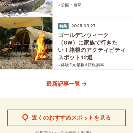
#公園・自然
2026.03.27
特集
ゴールデンウィーク
（GW）に家族で行きた
い！箱根のアクティビティ
スポット12選
#体験
#元箱根
#箱根湯本
#箱根フリーパス
#家族で
#公園・自然
#母と娘で
最新記事一覧
近くのおすすめスポットを見る