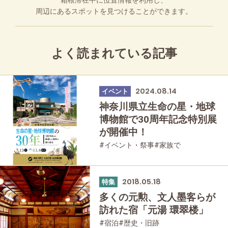
箱根滞在中に位置情報を利用し、
周辺にあるスポットを見つけることができます。
よく読まれている記事
2024.08.14
イベント
神奈川県立生命の星・地球
博物館で30周年記念特別展
が開催中！
#イベント・祭事
#家族で
#友人グループで
2018.05.18
特集
多くの元勲、文人墨客らが
訪れた宿「元湯 環翠楼」
#宿泊
#歴史・旧跡