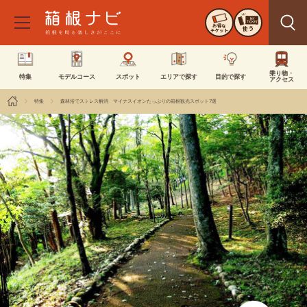
お得な
使う
チケット
乗り物・
特集
モデルコース
スポット
エリアで探す
目的で探す
アクセス
特集
森林浴でストレス解消 マイナスイオンたっぷりの箱根観光スポット7選