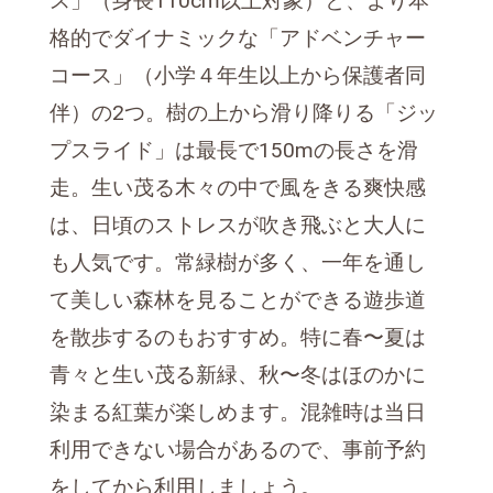
ス」（身長110cm以上対象）と、より本
格的でダイナミックな「アドベンチャー
コース」（小学４年生以上から保護者同
伴）の2つ。樹の上から滑り降りる「ジッ
プスライド」は最長で150mの長さを滑
走。生い茂る木々の中で風をきる爽快感
は、日頃のストレスが吹き飛ぶと大人に
も人気です。常緑樹が多く、一年を通し
て美しい森林を見ることができる遊歩道
を散歩するのもおすすめ。特に春〜夏は
青々と生い茂る新緑、秋〜冬はほのかに
染まる紅葉が楽しめます。混雑時は当日
利用できない場合があるので、事前予約
をしてから利用しましょう。