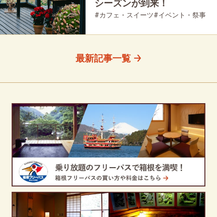
シーズンが到来！
#カフェ・スイーツ
#イベント・祭事
#強羅
#家族で
#友人グループで
#公園・自然
#母と娘で
最新記事一覧