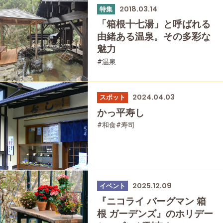
2018.03.14
特集
「箱根十七湯」と呼ばれる
由緒ある温泉。その多彩な
魅力
#温泉
2024.04.03
スポット
かっ平寿し
#和食
#寿司
2025.12.09
イベント
『ニコライ バーグマン 箱
根 ガーデンズ』のホリデー