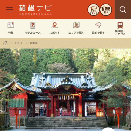
お得な
使う
チケット
乗り物・
特集
モデルコース
スポット
エリアで探す
目的で探す
アクセス
スポット
箱根神社