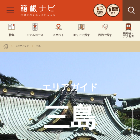
お得な
使う
チケット
乗り物・
特集
モデルコース
スポット
エリアで探す
目的で探す
アクセス
エリアガイド
三島
エリアガイド
三島