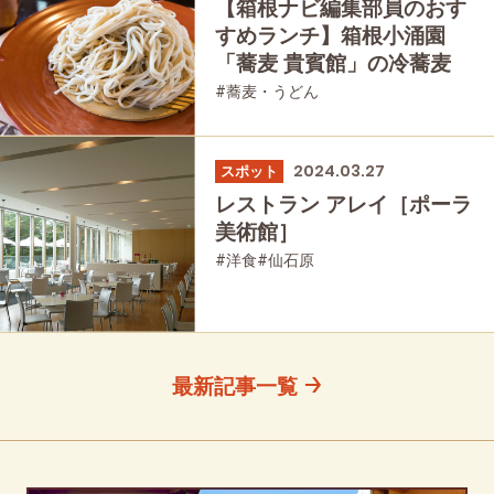
【箱根ナビ編集部員のおす
すめランチ】箱根小涌園
「蕎麦 貴賓館」の冷蕎麦
#蕎麦・うどん
2024.03.27
スポット
レストラン アレイ［ポーラ
美術館］
#洋食
#仙石原
最新記事一覧