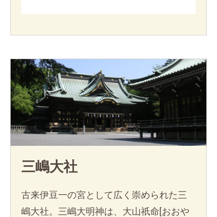
三嶋大社
古来伊豆一の宮として広く崇められた三
嶋大社。三嶋大明神は、大山祇命[おおや