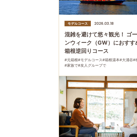
2026.03.18
モデルコース
混雑を避けて悠々観光！ ゴ
ンウィーク（GW）におすす
箱根逆回りコース
#元箱根
#モデルコース
#箱根湯本
#大涌谷
#
#家族で
#友人グループで