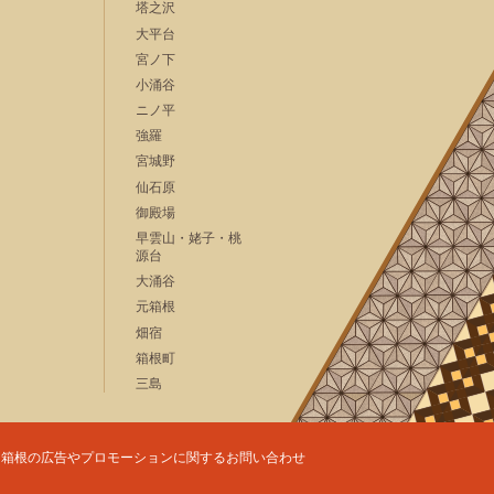
塔之沢
大平台
宮ノ下
小涌谷
ニノ平
強羅
宮城野
仙石原
御殿場
早雲山・姥子・桃
源台
大涌谷
元箱根
畑宿
箱根町
三島
箱根の広告やプロモーションに関するお問い合わせ