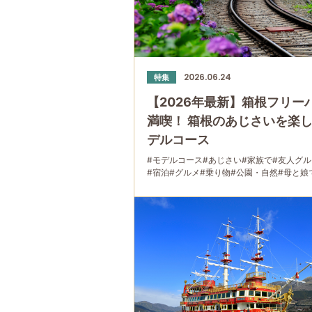
2026.06.24
特集
【2026年最新】箱根フリー
満喫！ 箱根のあじさいを楽
デルコース
#モデルコース
#あじさい
#家族で
#友人グ
#宿泊
#グルメ
#乗り物
#公園・自然
#母と娘