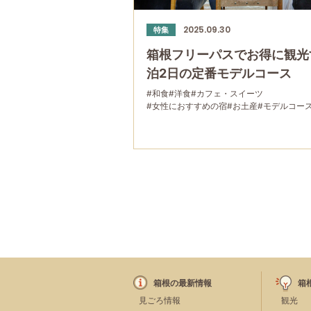
2025.09.30
特集
箱根フリーパスでお得に観光
泊2日の定番モデルコース
#和食
#洋食
#カフェ・スイーツ
#女性におすすめの宿
#お土産
#モデルコー
#箱根湯本
#宮ノ下
#箱根フリーパス
#大涌谷
#温泉
#家族で
#宿泊
#グルメ
#乗り物
#公園
箱根の最新情報
箱
見ごろ情報
観光