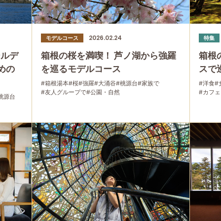
2026.02.24
モデルコース
特集
ールデ
箱根の桜を満喫！ 芦ノ湖から強羅
箱根
めの
を巡るモデルコース
スで
#箱根湯本
#桜
#強羅
#大涌谷
#桃源台
#家族で
#洋食
#
#友人グループで
#公園・自然
#カフ
桃源台
#箱根
#日帰
#グルメ