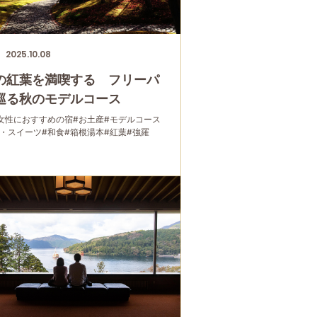
2025.10.08
の紅葉を満喫する フリーパ
巡る秋のモデルコース
女性におすすめの宿
#お土産
#モデルコース
ェ・スイーツ
#和食
#箱根湯本
#紅葉
#強羅
フリーパス
#富士山
#大涌谷
#桃源台
り温泉
#温泉
#家族で
#友人グループで
#宿泊
#乗り物
#公園・自然
#母と娘で