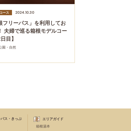
2024.10.30
コース
根フリーパス」を利用してお
！ 夫婦で巡る箱根モデルコー
2日目】
公園・自然
ーパス・きっぷ
エリアガイド
箱根湯本