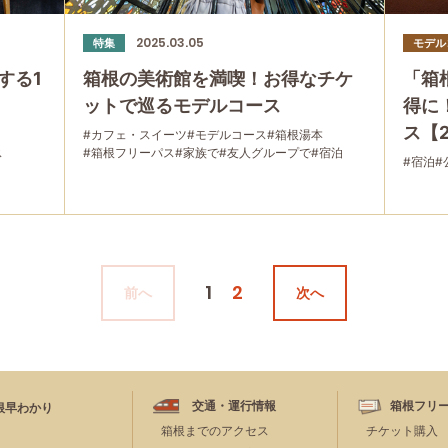
2025.03.05
特集
モデル
する1
箱根の美術館を満喫！お得なチケ
「箱
ットで巡るモデルコース
得に
ス【
#カフェ・スイーツ
#モデルコース
#箱根湯本
ス
#箱根フリーパス
#家族で
#友人グループで
#宿泊
#宿泊
#
#桃源台
#乗り物
#公園・自然
#母と娘で
・自然
1
2
前へ
次へ
交通・運行情報
箱根フリ
根早わかり
箱根までのアクセス
チケット購入