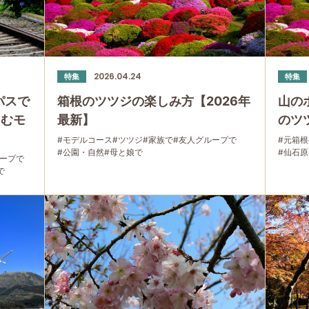
2026.04.24
特集
特集
パスで
箱根のツツジの楽しみ方【2026年
山の
しむモ
最新】
のツ
#モデルコース
#ツツジ
#家族で
#友人グループで
#元箱根
#公園・自然
#母と娘で
#仙石原
ループで
で