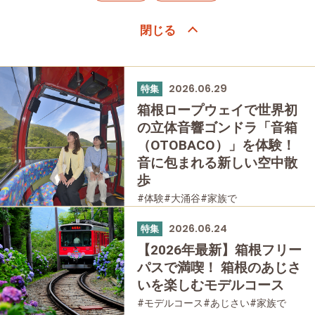
2026.06.29
特集
箱根ロープウェイで世界初
の立体音響ゴンドラ「音箱
（OTOBACO）」を体験！
音に包まれる新しい空中散
歩
#体験
#大涌谷
#家族で
#友人グループで
#乗り物
2026.06.24
#公園・自然
特集
【2026年最新】箱根フリー
パスで満喫！ 箱根のあじさ
いを楽しむモデルコース
#モデルコース
#あじさい
#家族で