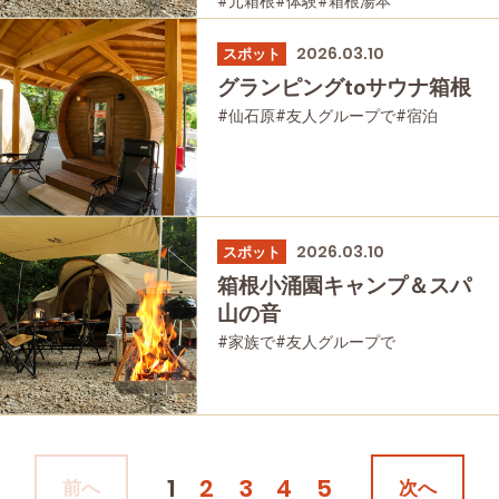
#元箱根
#体験
#箱根湯本
#箱根フリーパス
#家族で
#公園・自然
#母と娘で
2026.03.10
スポット
グランピングtoサウナ箱根
#仙石原
#友人グループで
#宿泊
#公園・自然
2026.03.10
スポット
箱根小涌園キャンプ＆スパ
山の音
#家族で
#友人グループで
#公園・自然
1
2
3
4
5
前へ
次へ