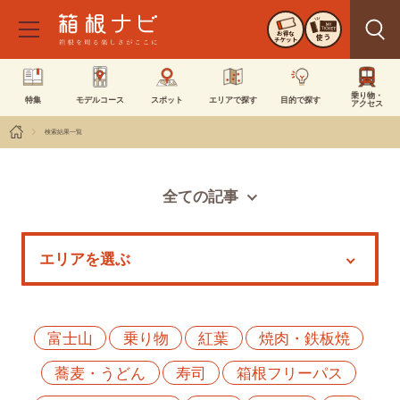
お得な
使う
チケット
乗り物・
特集
モデルコース
スポット
エリアで探す
目的で探す
アクセス
検索結果一覧
全ての記事
スポット
モデルコース
特集
イベント
富士山
乗り物
紅葉
焼肉・鉄板焼
蕎麦・うどん
寿司
箱根フリーパス