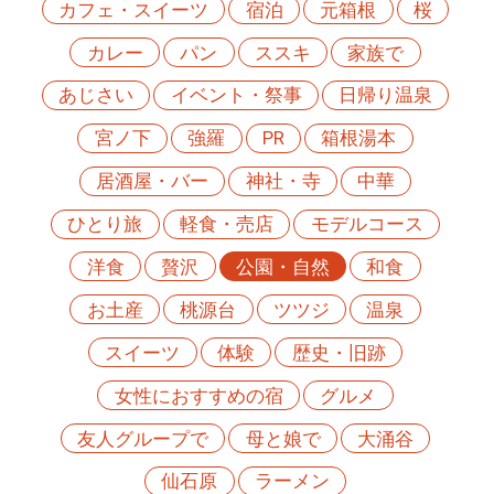
カフェ・スイーツ
宿泊
元箱根
桜
カレー
パン
ススキ
家族で
あじさい
イベント・祭事
日帰り温泉
宮ノ下
強羅
PR
箱根湯本
居酒屋・バー
神社・寺
中華
ひとり旅
軽食・売店
モデルコース
洋食
贅沢
公園・自然
和食
お土産
桃源台
ツツジ
温泉
スイーツ
体験
歴史・旧跡
女性におすすめの宿
グルメ
友人グループで
母と娘で
大涌谷
仙石原
ラーメン