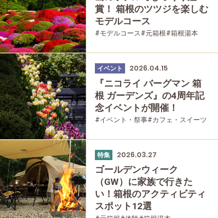
賞！ 箱根のツツジを楽しむ
モデルコース
#モデルコース
#元箱根
#箱根湯本
#強羅
#ツツジ
#仙石原
#家族で
#友人グループで
#公園・自然
2026.04.15
イベント
『ニコライ バーグマン 箱
根 ガーデンズ』の4周年記
念イベントが開催！
#イベント・祭事
#カフェ・スイーツ
#強羅
#家族で
#友人グループで
#公園・自然
#母と娘で
2026.03.27
特集
ゴールデンウィーク
（GW）に家族で行きた
い！箱根のアクティビティ
スポット12選