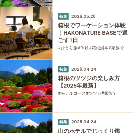
#友人グループで
#宿泊
#グルメ
#乗り物
#公園・自然
#母と娘で
2026.05.26
特集
箱根でワーケーション体験
｜HAKONATURE BASEで過
ごす1日
#ひとり旅
#体験
#箱根湯本
#家族で
#友人グループで
#公園・自然
2026.04.24
特集
箱根のツツジの楽しみ方
【2026年最新】
#モデルコース
#ツツジ
#家族で
#友人グループで
#公園・自然
#母と娘で
2026.04.24
特集
山のホテルでじっくり鑑