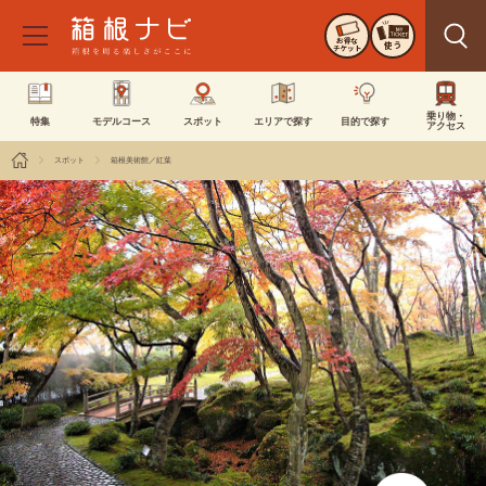
お得な
使う
チケット
乗り物・
特集
モデルコース
スポット
エリアで探す
目的で探す
アクセス
スポット
箱根美術館／紅葉