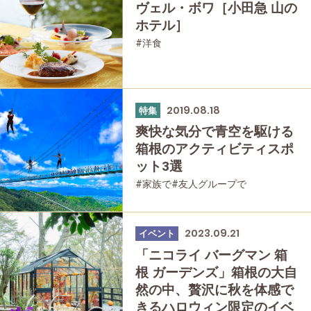
ヴェル・ボワ［小田急 山の
ホテル］
#洋食
2019.08.18
特集
爽快な気分で青空を駆ける
箱根のアクティビティスポ
ット3選
#家族で
#友人グループで
#公園・自然
2023.09.21
イベント
「ニコライ バーグマン 箱
根 ガーデンズ」箱根の大自
然の中、贅沢に秋を体感で
きるハロウィン限定のイベ