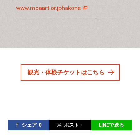
www.moaart.or.jphakone
観光・体験チケットはこちら
シェア
0
ポスト
-
LINEで送る