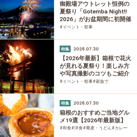
御殿場アウトレット恒例の
夏祭り「Gotemba Night!!
2026」がお盆期間に初開催
#イベント・祭事
2026.07.30
特集
【2026年最新】箱根で花火
が見れる夏祭り！楽しみ方
や写真撮影のコツもご紹介
#イベント・祭事
#家族で
#友人グループで
2026.07.30
特集
箱根のおすすめご当地グル
メ19選【2026年最新版】
#和食
#洋食
#蕎麦・うどん
#カレー
#パン
#スイーツ
#グルメ