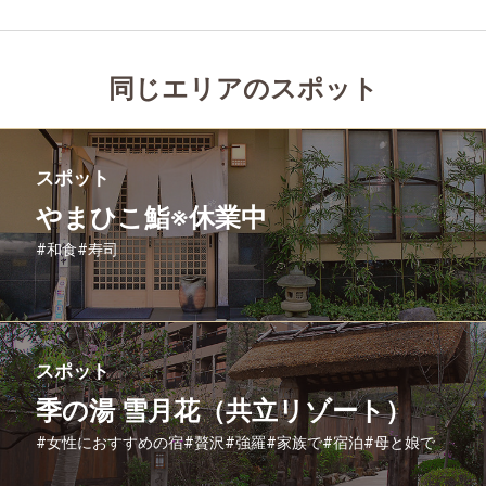
同じエリアのスポット
スポット
やまひこ鮨※休業中
#和食
#寿司
スポット
季の湯 雪月花（共立リゾート）
#女性におすすめの宿
#贅沢
#強羅
#家族で
#宿泊
#母と娘で