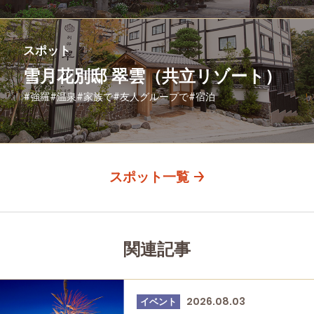
スポット
雪月花別邸 翠雲（共立リゾート）
#強羅
#温泉
#家族で
#友人グループで
#宿泊
スポット一覧
関連記事
2026.08.03
イベント