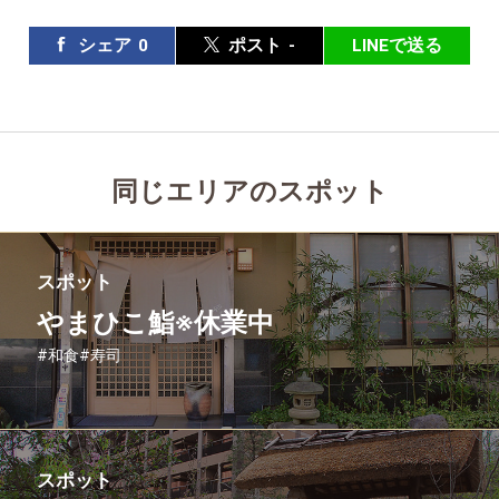
シェア
0
ポスト
-
LINEで送る
同じエリアのスポット
スポット
やまひこ鮨※休業中
#和食
#寿司
スポット