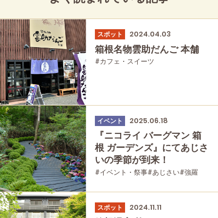
2024.04.03
スポット
箱根名物雲助だんご 本舗
#カフェ・スイーツ
2025.06.18
イベント
『ニコライ バーグマン 箱
根 ガーデンズ』にてあじさ
いの季節が到来！
#イベント・祭事
#あじさい
#強羅
#家族で
#友人グループで
#公園・自然
#母と娘で
2024.11.11
スポット