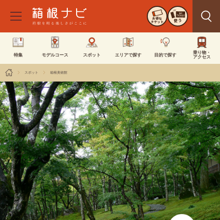
お得な
使う
チケット
乗り物・
特集
モデルコース
スポット
エリアで探す
目的で探す
アクセス
スポット
箱根美術館