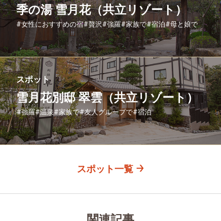
季の湯 雪月花（共立リゾート）
#女性におすすめの宿
#贅沢
#強羅
#家族で
#宿泊
#母と娘で
スポット
雪月花別邸 翠雲（共立リゾート）
#強羅
#温泉
#家族で
#友人グループで
#宿泊
スポット一覧
関連記事