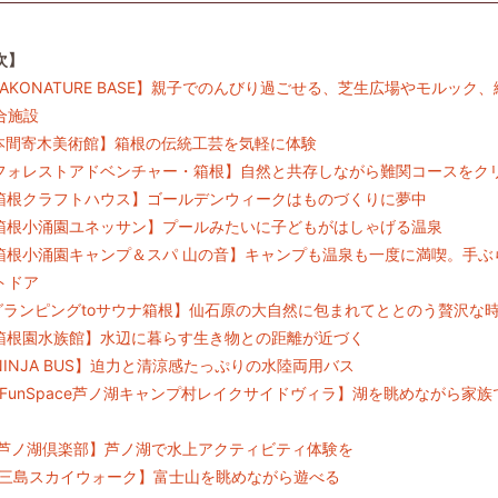
次】
【HAKONATURE BASE】親子でのんびり過ごせる、芝生広場やモルック
合施設
【本間寄木美術館】箱根の伝統工芸を気軽に体験
【フォレストアドベンチャー・箱根】自然と共存しながら難関コースをク
【箱根クラフトハウス】ゴールデンウィークはものづくりに夢中
【箱根小涌園ユネッサン】プールみたいに子どもがはしゃげる温泉
【箱根小涌園キャンプ＆スパ 山の音】キャンプも温泉も一度に満喫。手ぶ
トドア
【グランピングtoサウナ箱根】仙石原の大自然に包まれてととのう贅沢な
【箱根園水族館】水辺に暮らす生き物との距離が近づく
【NINJA BUS】迫力と清涼感たっぷりの水陸両用バス
.【FunSpace芦ノ湖キャンプ村レイクサイドヴィラ】湖を眺めながら家
.【芦ノ湖倶楽部】芦ノ湖で水上アクティビティ体験を
.【三島スカイウォーク】富士山を眺めながら遊べる