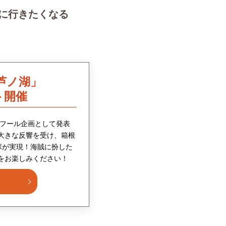
に行きたくなる
芦ノ湖」
ト開催
ルフール企画として発表
大きな反響を受け、箱根
ボが実現！海賊に扮した
をお楽しみください！