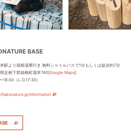
ONATURE BASE
本駅より箱根湯寮行き 無料シャトルバスで1分もしくは徒歩約7分
県足柄下郡箱根町湯本740[
Google Maps
]
〜18:00（L.O.17:30）
//hakonature.jp/information
ASE