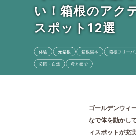
い！箱根のアク
スポット12選
体験
元箱根
箱根湯本
箱根フリーパ
公園・自然
母と娘で
ゴールデンウィ
なで体を動かし
ィスポットが充