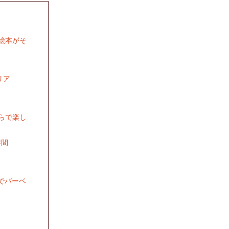
、絵本がそ
リア
らで楽し
時間
族でバーベ