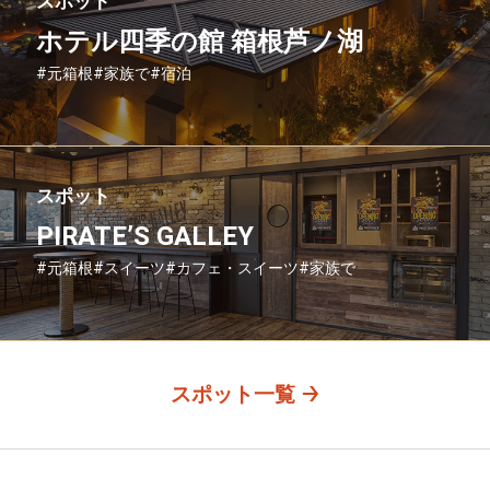
スポット
ホテル四季の館 箱根芦ノ湖
#元箱根
#家族で
#宿泊
スポット
PIRATE’S GALLEY
#元箱根
#スイーツ
#カフェ・スイーツ
#家族で
#友人グループで
#グルメ
#母と娘で
スポット一覧