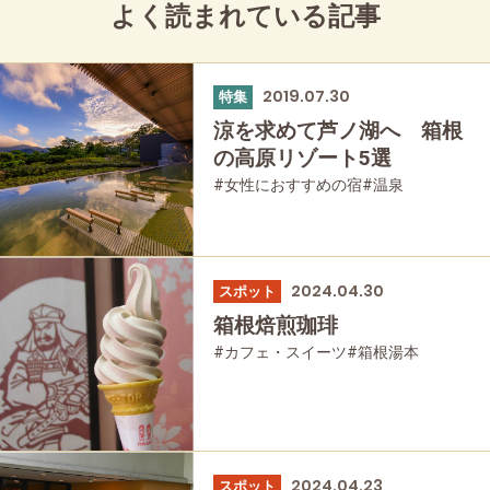
よく読まれている記事
2019.07.30
特集
涼を求めて芦ノ湖へ 箱根
の高原リゾート5選
#女性におすすめの宿
#温泉
#友人グループで
#宿泊
2024.04.30
スポット
箱根焙煎珈琲
#カフェ・スイーツ
#箱根湯本
2024.04.23
スポット