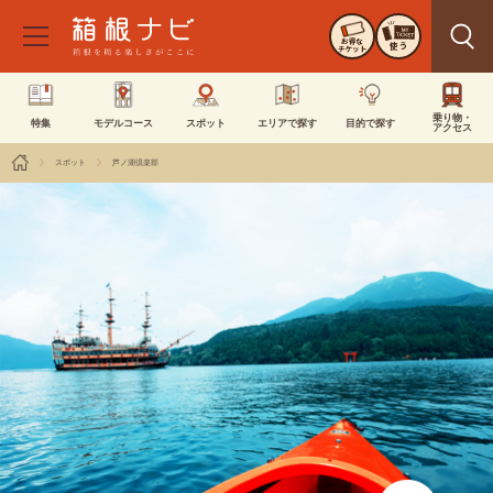
お得な
使う
チケット
乗り物・
特集
モデルコース
スポット
エリアで探す
目的で探す
アクセス
スポット
芦ノ湖倶楽部