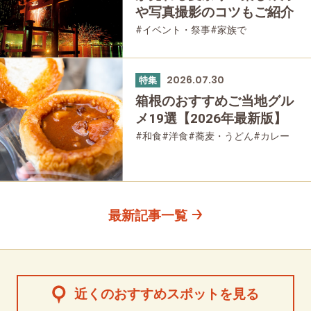
や写真撮影のコツもご紹介
#イベント・祭事
#家族で
#友人グループで
2026.07.30
特集
箱根のおすすめご当地グル
メ19選【2026年最新版】
#和食
#洋食
#蕎麦・うどん
#カレー
#パン
#スイーツ
#グルメ
最新記事一覧
近くのおすすめスポットを見る