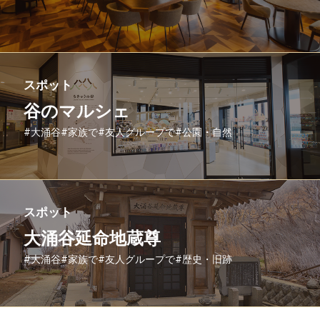
スポット
谷のマルシェ
#大涌谷
#家族で
#友人グループで
#公園・自然
スポット
大涌谷延命地蔵尊
#大涌谷
#家族で
#友人グループで
#歴史・旧跡