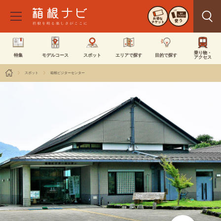
お得な
使う
チケット
乗り物・
特集
モデルコース
スポット
エリアで探す
目的で探す
アクセス
スポット
箱根ビジターセンター