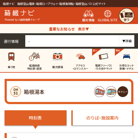
箱根ナビ 箱根登山電車・箱根ロープウェイ・箱根海賊船・箱根登山バス公式サイト
使う
観光情報
GLOBAL SITE
Powered by 小田急箱根グループ
重要なお知らせ
表示▼
運行情報
-
▼詳細
買う
予約
経路検索
アクセス
箱根フリーパス
お得なセット
乗り物
観光情報
時刻表・運賃
・ロマンスカー
・その他チケット
旅館・ホテル
OH
箱根湯本
51
時刻表
のりば・施設案内