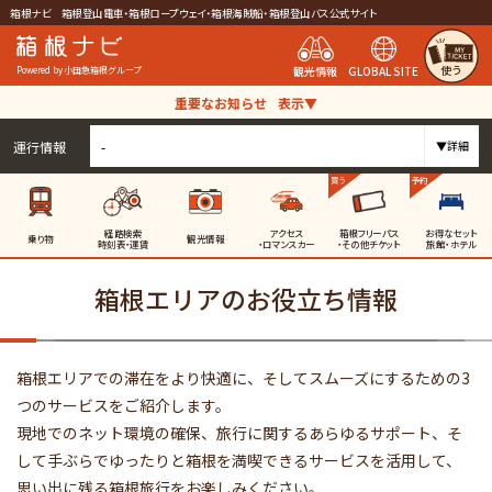
箱根ナビ 箱根登山電車・箱根ロープウェイ・箱根海賊船・箱根登山バス公式サイト
使う
観光情報
GLOBAL SITE
Powered by 小田急箱根グループ
重要なお知らせ
表示▼
運行情報
-
▼詳細
買う
予約
経路検索
アクセス
箱根フリーパス
お得なセット
乗り物
観光情報
時刻表・運賃
・ロマンスカー
・その他チケット
旅館・ホテル
箱根エリアのお役立ち情報
箱根エリアでの滞在をより快適に、そしてスムーズにするための3
つのサービスをご紹介します。
現地でのネット環境の確保、旅行に関するあらゆるサポート、そ
して手ぶらでゆったりと箱根を満喫できるサービスを活用して、
思い出に残る箱根旅行をお楽しみください。