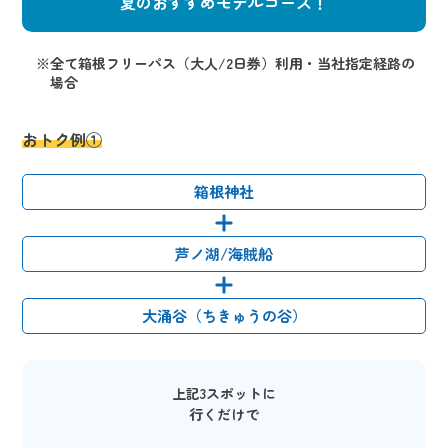
夏のおすすめモデルコース！
※全て箱根フリーパス（大人/2日券）利用・当社指定経路の
場合
おトク例①
箱根神社
芦ノ湖/海賊船
大涌谷（ちきゅうの谷）
上記3スポットに
行くだけで