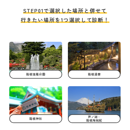
STEP01で選択した場所と併せて
行きたい場所を1つ選択して診断！
箱根強羅公園
箱根湯寮
芦ノ湖・
箱根神社
箱根海賊船