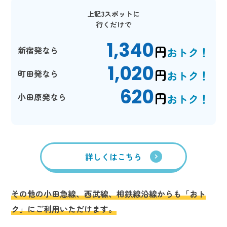
上記3スポットに
行くだけで
1,340
円
新宿発なら
おトク！
1,020
円
町田発なら
おトク！
620
円
小田原発なら
おトク！
詳しくはこちら
その他の小田急線、西武線、相鉄線沿線からも「おト
ク」にご利用いただけます。