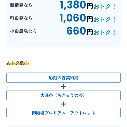
1,380
円
新宿発なら
おトク！
1,060
円
町田発なら
おトク！
660
円
小田原発なら
おトク！
おトク例②
彫刻の森美術館
大涌谷（ちきゅうの谷）
御殿場プレミアム・アウトレット