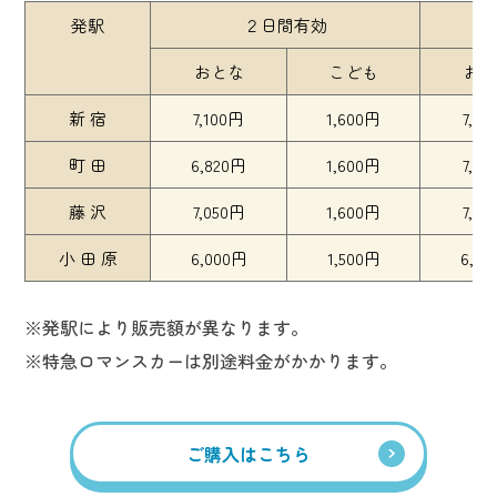
発駅
２日間有効
おとな
こども
おと
新 宿
7,100円
1,600円
7,5
町 田
6,820円
1,600円
7,2
藤 沢
7,050円
1,600円
7,4
小 田 原
6,000円
1,500円
6,4
※発駅により販売額が異なります。
※特急ロマンスカーは別途料金がかかります。
ご購入はこちら