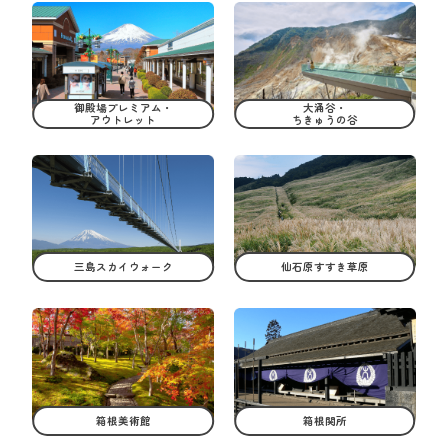
御殿場プレミアム・
大涌谷・
アウトレット
ちきゅうの谷
三島スカイウォーク
仙石原すすき草原
箱根美術館
箱根関所