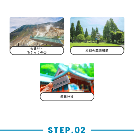
大涌谷・
彫刻の森美術館
ちきゅうの谷
箱根神社
STEP.02