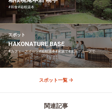
#和食
#箱根湯本
スポット
HAKONATURE BASE
#カフェ・スイーツ
#箱根湯本
#家族で
#友人グループで
#グルメ
#母と娘で
スポット一覧
関連記事