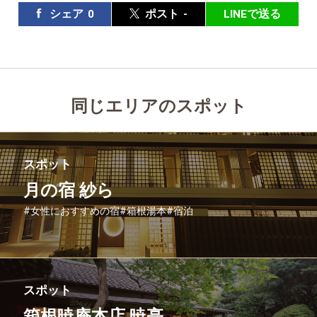
シェア
0
ポスト
-
LINEで送る
同じエリアのスポット
スポット
月の宿 紗ら
#女性におすすめの宿
#箱根湯本
#宿泊
スポット
箱根暁庵本店 暁亭