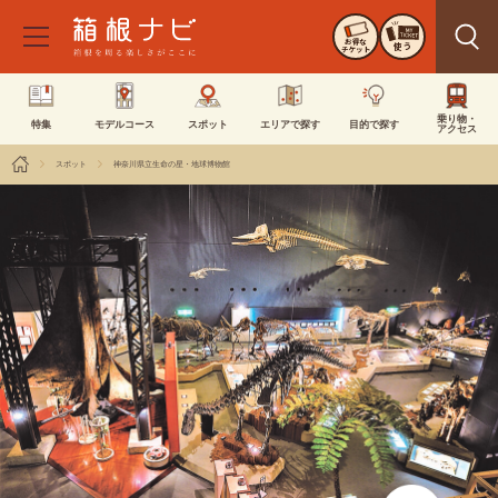
お得な
使う
チケット
乗り物・
特集
モデルコース
スポット
エリアで探す
目的で探す
アクセス
スポット
神奈川県立生命の星・地球博物館