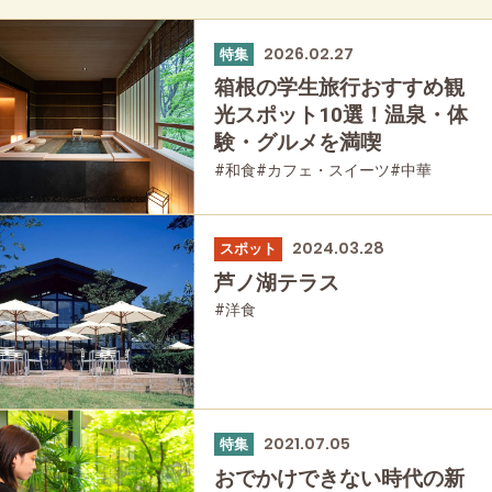
2026.02.27
特集
箱根の学生旅行おすすめ観
光スポット10選！温泉・体
験・グルメを満喫
#和食
#カフェ・スイーツ
#中華
#箱根湯本
#強羅
#仙石原
#温泉
#友人グループで
#宿泊
#グルメ
2024.03.28
スポット
芦ノ湖テラス
#洋食
2021.07.05
特集
おでかけできない時代の新