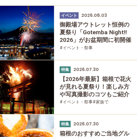
2026.08.03
イベント
御殿場アウトレット恒例の
夏祭り「Gotemba Night!!
2026」がお盆期間に初開催
#イベント・祭事
2026.07.30
特集
【2026年最新】箱根で花火
が見れる夏祭り！楽しみ方
や写真撮影のコツもご紹介
#イベント・祭事
#家族で
#友人グループで
2026.07.30
特集
箱根のおすすめご当地グル