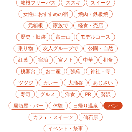
箱根フリーパス
ススキ
スイーツ
女性におすすめの宿
焼肉・鉄板焼
元箱根
家族で
軽食・売店
歴史・旧跡
富士山
モデルコース
乗り物
友人グループで
公園・自然
紅葉
宿泊
宮ノ下
中華
和食
桃源台
お土産
強羅
神社・寺
ツツジ
カレー
大涌谷
あじさい
寿司
グルメ
洋食
PR
贅沢
居酒屋・バー
体験
日帰り温泉
パン
カフェ・スイーツ
仙石原
イベント・祭事