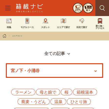
お得な
使う
チケット
乗り物・
特集
モデルコース
スポット
エリアで探す
目的で探す
アクセス
エリアガイド
全ての記事
スポット
モデルコース
特集
イベント
ラーメン
母と娘で
桜
箱根湯本
蕎麦・うどん
温泉
ひとり旅