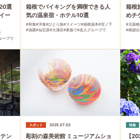
20選
箱根でバイキングを満喫できる人
箱根
イー
気の温泉宿・ホテル10選
めチ
#和食
#洋食
#ひとり旅
#スイーツ
#箱根湯本
#宮ノ下
#元箱根
#強羅
#仙石原
#大涌谷
#家族で
#友人グループで
#桃源台
産
#宿泊
#グルメ
#母と娘で
ループで
2025.07.02
スポット
特集
ンテン
彫刻の森美術館 ミュージアムショ
【2