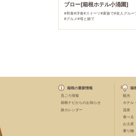
ブロー[箱根ホテル小涌園]
#和食
#洋食
#スイーツ
#家族で
#友人グルー
#グルメ
#母と娘で
箱根の最新情報
箱
見ごろ情報
観光
箱根ナビからのお知らせ
ホテル
旅カレンダー
温泉
食べる
お土産
乗り物