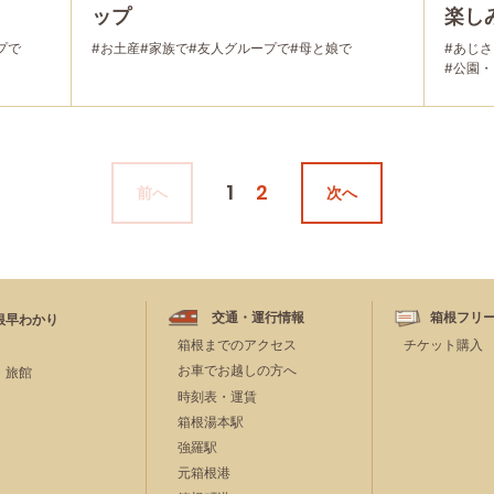
ップ
楽し
プで
#お土産
#家族で
#友人グループで
#母と娘で
#あじさ
#公園
1
2
前へ
次へ
交通・運行情報
箱根フリ
根早わかり
箱根までのアクセス
チケット購入
お車でお越しの方へ
・旅館
時刻表・運賃
箱根湯本駅
強羅駅
元箱根港