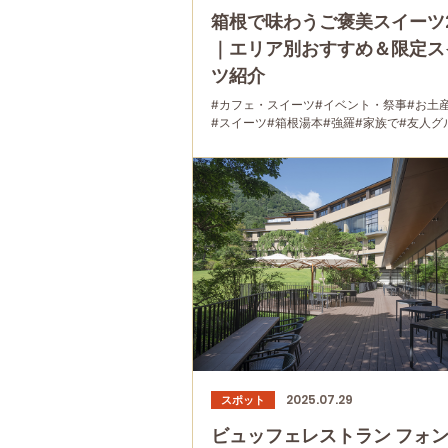
箱根で味わうご褒美スイーツ
｜エリア別おすすめ＆限定ス
ツ紹介
#カフェ・スイーツ
#イベント・祭事
#お土
#スイーツ
#箱根湯本
#強羅
#家族で
#友人グ
#グルメ
#母と娘で
2025.07.29
スポット
ビュッフェレストラン フォ