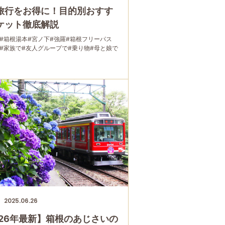
旅行をお得に！目的別おすす
ケット徹底解説
#箱根湯本
#宮ノ下
#強羅
#箱根フリーパス
#家族で
#友人グループで
#乗り物
#母と娘で
2025.06.26
026年最新】箱根のあじさいの