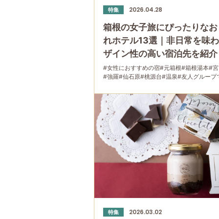
2026.04.28
特集
箱根の女子旅にぴったりなお
れホテル13選｜非日常を味
ザイン性の高い宿泊先を紹介
#女性におすすめの宿
#元箱根
#箱根湯本
#
#強羅
#仙石原
#桃源台
#温泉
#友人グループ
#母と娘で
2026.03.02
特集