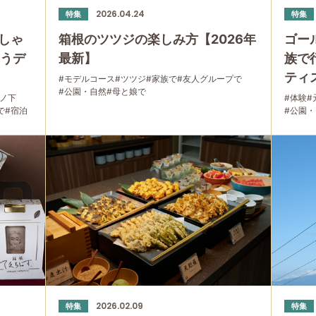
2026.04.24
特集
特集
しゃ
箱根のツツジの楽しみ方【2026年
ゴー
わうデ
最新】
族で
ティ
#モデルコース
#ツツジ
#家族で
#友人グループで
#公園・自然
#母と娘で
宮ノ下
#体験
#
で
#宿泊
#公園
2026.02.09
特集
特集