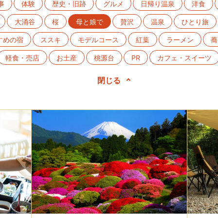
事
体験
歴史・旧跡
グルメ
日帰り温泉
洋食
大涌谷
桜
母と娘で
贅沢
温泉
ひとり旅
すめの宿
ススキ
モデルコース
紅葉
ラーメン
蕎
軽食・売店
お土産
桃源台
PR
カフェ・スイーツ