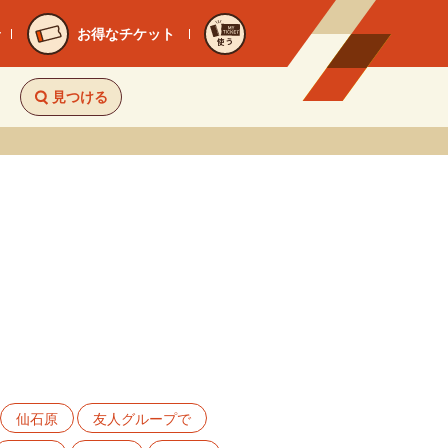
お得なチケット
使う
見つける
仙石原
友人グループで