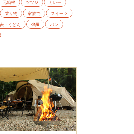
元箱根
ツツジ
カレー
乗り物
家族で
スイーツ
麦・うどん
強羅
パン