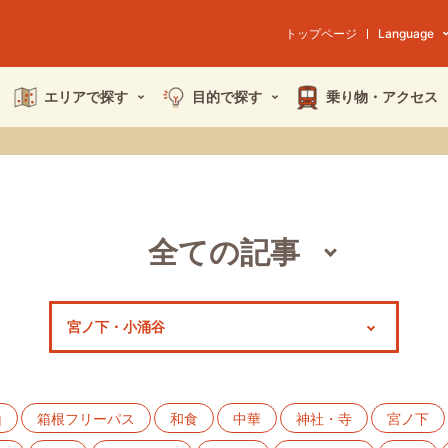
トップページ
Language
エリアで探す
目的で探す
乗り物・
アクセス
全ての記事
スポット
モデルコース
特集
山
箱根フリーパス
和食
中華
神社・寺
宮ノ下
イベント