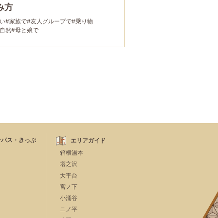
み方
い
#家族で
#友人グループで
#乗り物
・自然
#母と娘で
ーパス・きっぷ
エリアガイド
箱根湯本
塔之沢
大平台
宮ノ下
小涌谷
ニノ平