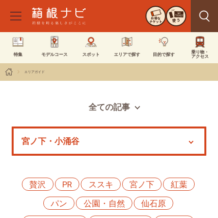
お得な
使う
チケット
乗り物・
特集
モデルコース
スポット
エリアで探す
目的で探す
アクセス
エリアガイド
全ての記事
スポット
モデルコース
特集
イベント
贅沢
PR
ススキ
宮ノ下
紅葉
パン
公園・自然
仙石原