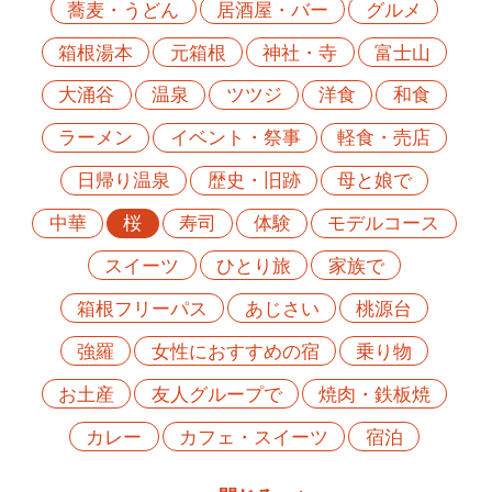
蕎麦・うどん
居酒屋・バー
グルメ
箱根湯本
元箱根
神社・寺
富士山
大涌谷
温泉
ツツジ
洋食
和食
ラーメン
イベント・祭事
軽食・売店
日帰り温泉
歴史・旧跡
母と娘で
中華
桜
寿司
体験
モデルコース
スイーツ
ひとり旅
家族で
箱根フリーパス
あじさい
桃源台
強羅
女性におすすめの宿
乗り物
お土産
友人グループで
焼肉・鉄板焼
カレー
カフェ・スイーツ
宿泊