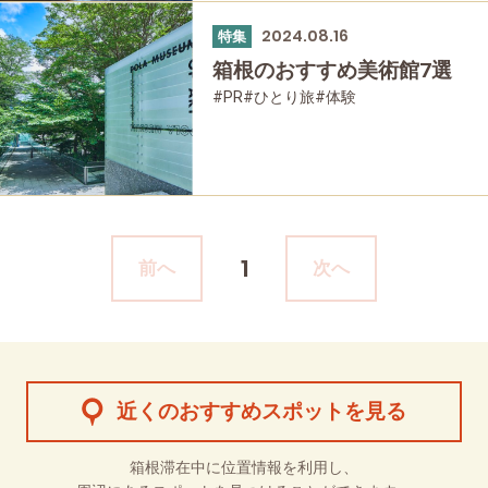
2024.08.16
特集
箱根のおすすめ美術館7選
#PR
#ひとり旅
#体験
#友人グループで
#母と娘で
1
前へ
次へ
近くのおすすめスポットを見る
箱根滞在中に位置情報を利用し、