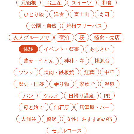
元箱根
お土産
スイーツ
和食
ひとり旅
洋食
富士山
寿司
公園・自然
箱根フリーパス
友人グループで
宿泊
桜
軽食・売店
体験
イベント・祭事
あじさい
蕎麦・うどん
神社・寺
桃源台
ツツジ
焼肉・鉄板焼
紅葉
中華
歴史・旧跡
乗り物
家族で
温泉
パン
グルメ
日帰り温泉
PR
母と娘で
仙石原
居酒屋・バー
大涌谷
贅沢
女性におすすめの宿
モデルコース