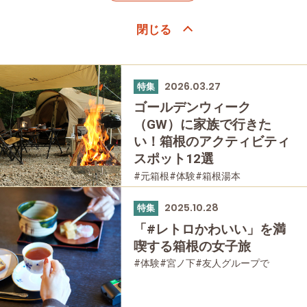
2026.03.27
特集
ゴールデンウィーク
（GW）に家族で行きた
い！箱根のアクティビティ
スポット12選
#元箱根
#体験
#箱根湯本
#箱根フリーパス
#家族で
#公園・自然
#母と娘で
2025.10.28
特集
「#レトロかわいい」を満
喫する箱根の女子旅
#体験
#宮ノ下
#友人グループで
#宿泊