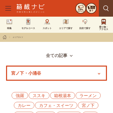
お得な
使う
チケット
乗り物・
特集
モデルコース
スポット
エリアで探す
目的で探す
アクセス
エリアガイド
全ての記事
スポット
モデルコース
特集
イベント
強羅
ススキ
箱根湯本
ラーメン
カレー
カフェ・スイーツ
宮ノ下