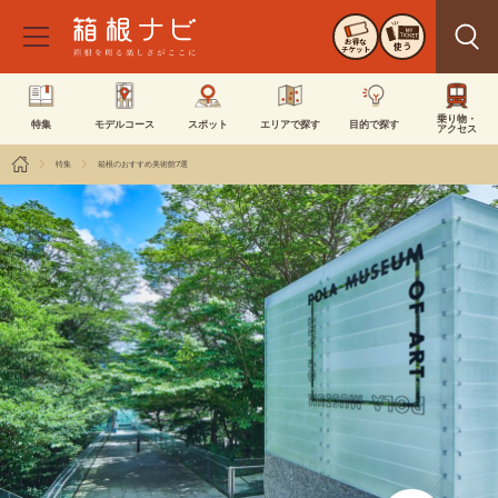
お得な
使う
チケット
乗り物・
特集
モデルコース
スポット
エリアで探す
目的で探す
アクセス
特集
箱根のおすすめ美術館7選