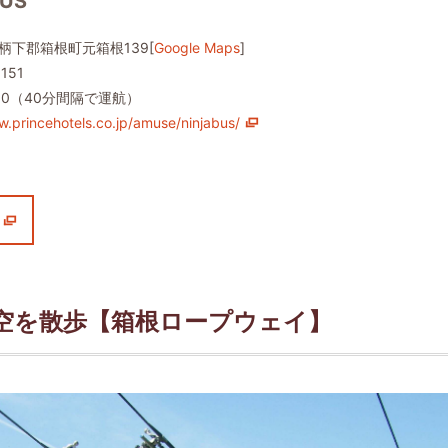
BUS
柄下郡箱根町元箱根139[
Google Maps
]
151
7:00（40分間隔で運航）
w.princehotels.co.jp/amuse/ninjabus/
空を散歩【箱根ロープウェイ】