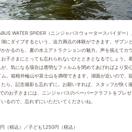
ABUS WATER SPIDER（ニンジャバスウォータースパイダ
ノ湖にダイブするという、迫力満点の体験ができます。ザブン
がかかるのも、夏の水上アトラクションの魅力。声を揃えてカ
、お子さまにとっても忘れられないひとときとなるでしょう。
んが、気になる場合は透明なフィルムを閉めてあげればより安
タイム。箱根外輪山や富士山を満喫できます。湖面が近いので、
きたら、記念撮影も忘れずに。お願いすれば、スタッフが快く
までのお子さまには、ニンジャバスのペーパークラフトをプレゼ
ているので、忘れずにいただいてくださいね。
0円（税込）／子ども1,250円（税込）