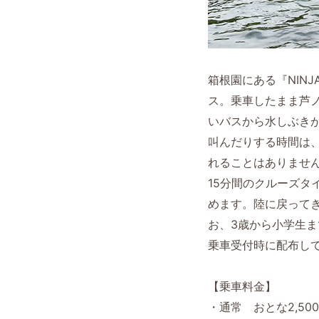
箱根園にある『NINJ
ス。乗車したまま芦
いバスから水しぶき
叫んだりする時間は
れることはありませ
15分間のクルーズ
めます。陸に戻って
お、3歳から小学生
乗車受付時に配布し
【乗車料金】
・通常 おとな2,50