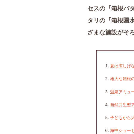
セスの『箱根パ
タリの『箱根園
ざまな施設がそ
夏は涼しげな芦
雄大な箱根
温泉アミュ
自然共生型
子どもから
海中ショー