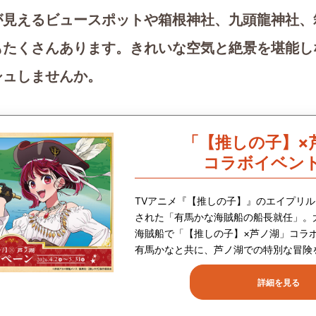
が見えるビュースポットや箱根神社、九頭龍神社、
もたくさんあります。きれいな空気と絶景を堪能し
シュしませんか。
「【推しの子】×
コラボイベン
TVアニメ『【推しの子】』のエイプリ
された「有馬かな海賊船の船長就任」。
海賊船で「【推しの子】×芦ノ湖」コラ
有馬かなと共に、芦ノ湖での特別な冒険
詳細を見る