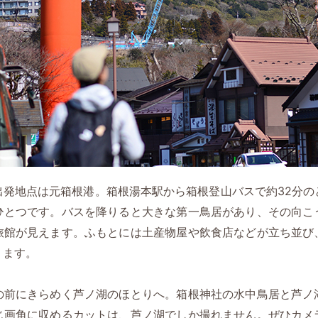
出発地点は元箱根港。箱根湯本駅から箱根登山バスで約32分の
ひとつです。バスを降りると大きな第一鳥居があり、その向こ
旅館が見えます。ふもとには土産物屋や飲食店などが立ち並び
ります。
の前にきらめく芦ノ湖のほとりへ。箱根神社の水中鳥居と芦ノ
じ画角に収めるカットは、芦ノ湖でしか撮れません。ぜひカメ