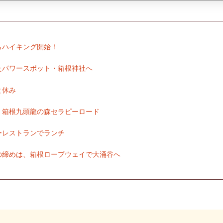
らハイキング開始！
たパワースポット・箱根神社へ
と休み
く箱根九頭龍の森セラピーロード
ーレストランでランチ
の締めは、箱根ロープウェイで大涌谷へ