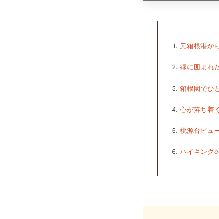
元箱根港か
緑に囲まれ
箱根園でひ
心が落ち着
桃源台ビュ
ハイキング