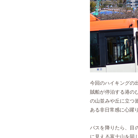
今回のハイキングの
賊船が停泊する港の
の山並みや丘に立つ
ある非日常感に心躍
バスを降りたら、目
に見える富士山を同