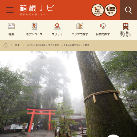
お得な
使う
チケット
乗り物・
特集
モデルコース
スポット
エリアで探す
目的で探す
アクセス
特集
雨の日に箱根の新しい魅力を発見！おすすめの観光スポット10選