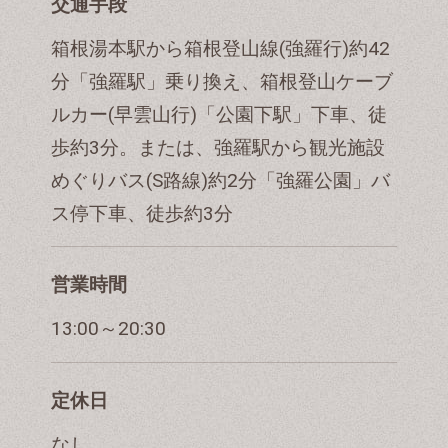
交通手段
箱根湯本駅から箱根登山線(強羅行)約42
分「強羅駅」乗り換え、箱根登山ケーブ
ルカー(早雲山行)「公園下駅」下車、徒
歩約3分。または、強羅駅から観光施設
めぐりバス(S路線)約2分「強羅公園」バ
ス停下車、徒歩約3分
営業時間
13:00～20:30
定休日
なし