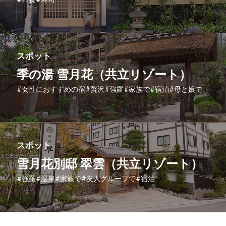
スポット
季の湯 雪月花（共立リゾート）
#女性におすすめの宿
#贅沢
#強羅
#家族で
#宿泊
#母と娘で
スポット
雪月花別邸 翠雲（共立リゾート）
#強羅
#温泉
#家族で
#友人グループで
#宿泊