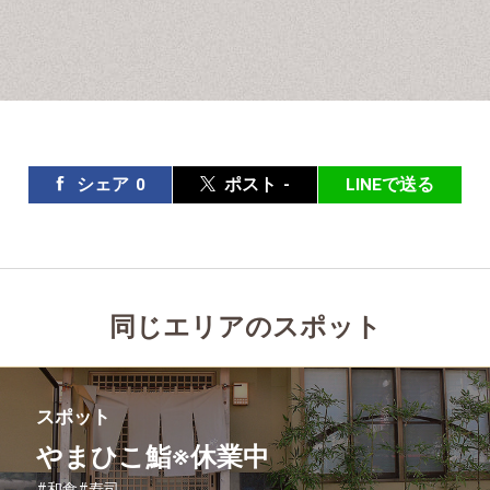
シェア
0
ポスト
-
LINEで送る
同じエリアのスポット
スポット
やまひこ鮨※休業中
#和食
#寿司