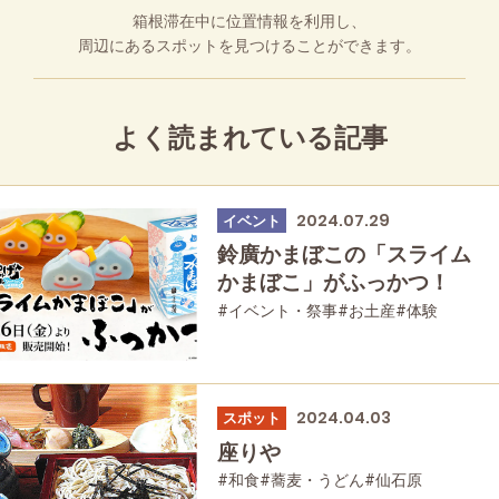
箱根滞在中に位置情報を利用し、
周辺にあるスポットを見つけることができます。
よく読まれている記事
2024.07.29
イベント
鈴廣かまぼこの「スライム
かまぼこ」がふっかつ！
#イベント・祭事
#お土産
#体験
#家族で
2024.04.03
スポット
座りや
#和食
#蕎麦・うどん
#仙石原