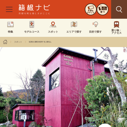
お得な
使う
チケット
乗り物・
特集
モデルコース
スポット
エリアで探す
目的で探す
アクセス
スポット
GORA BREWERY & GRILL