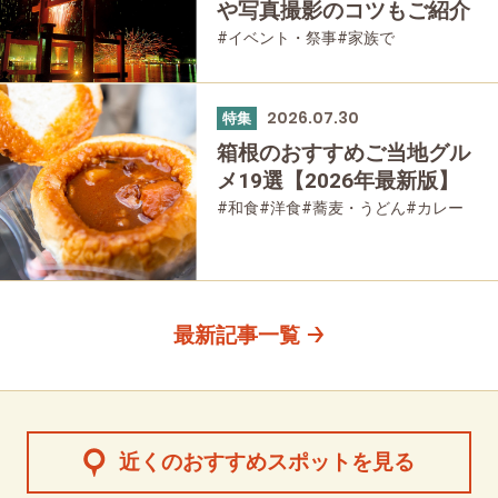
や写真撮影のコツもご紹介
#イベント・祭事
#家族で
#友人グループで
2026.07.30
特集
箱根のおすすめご当地グル
メ19選【2026年最新版】
#和食
#洋食
#蕎麦・うどん
#カレー
#パン
#スイーツ
#グルメ
最新記事一覧
近くのおすすめスポットを見る