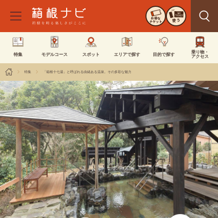
お得な
使う
チケット
乗り物・
特集
モデルコース
スポット
エリアで探す
目的で探す
アクセス
特集
「箱根十七湯」と呼ばれる由緒ある温泉。その多彩な魅力