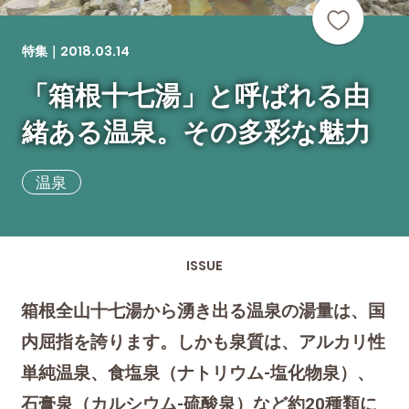
2018.03.14
特集｜
「箱根十七湯」と呼ばれる由
緒ある温泉。その多彩な魅力
温泉
ISSUE
箱根全山十七湯から湧き出る温泉の湯量は、国
内屈指を誇ります。しかも泉質は、アルカリ性
単純温泉、食塩泉（ナトリウム-塩化物泉）、
石膏泉（カルシウム-硫酸泉）など約20種類に