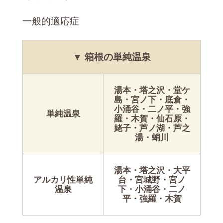
一般的適応症
▼ 箱根の単純温泉
湯本・塔之沢・堂ケ
島・宮ノ下・底倉・
小涌谷・二ノ平・強
単純温泉
羅・木賀・仙石原・
姥子・芦ノ湖・芦之
湯・蛸川
湯本・塔之沢・大平
アルカリ性単純
台・宮城野・宮ノ
温泉
下・小涌谷・二ノ
平・強羅・木賀