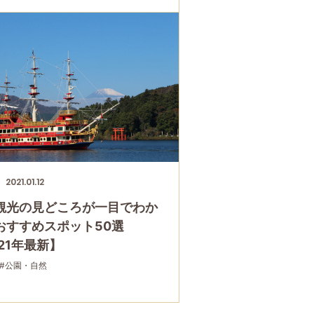
フリーパス
#大涌谷
#桃源台
#温泉
#家族で
グループで
#宿泊
#乗り物
#公園・自然
で
2021.01.12
観光の見どころが一目でわか
おすすめスポット50選
21年最新】
#公園・自然