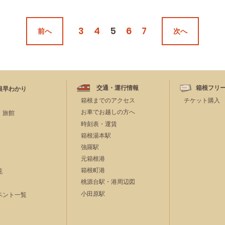
3
4
5
6
7
前へ
次へ
交通・運行情報
箱根フリ
根早わかり
箱根までのアクセス
チケット購入
お車でお越しの方へ
・旅館
時刻表・運賃
箱根湯本駅
強羅駅
元箱根港
箱根町港
花
桃源台駅・港周辺図
小田原駅
ベント一覧