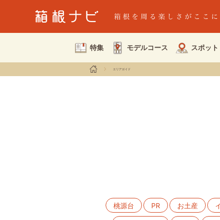
特集
モデルコース
スポット
エリアガイド
桃源台
PR
お土産