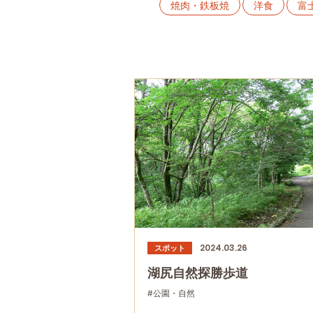
焼肉・鉄板焼
洋食
富
友人グループで
ススキ
スイーツ
神社・寺
大
2024.03.26
スポット
湖尻自然探勝歩道
#公園・自然