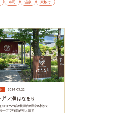
寿司
温泉
家族で
歴史・旧跡
蕎麦・うどん
ー
元箱根
居酒屋・バー
2024.03.22
ト
・芦ノ湖 はなをり
におすすめの宿
#桃源台
#温泉
#家族で
グループで
#宿泊
#母と娘で