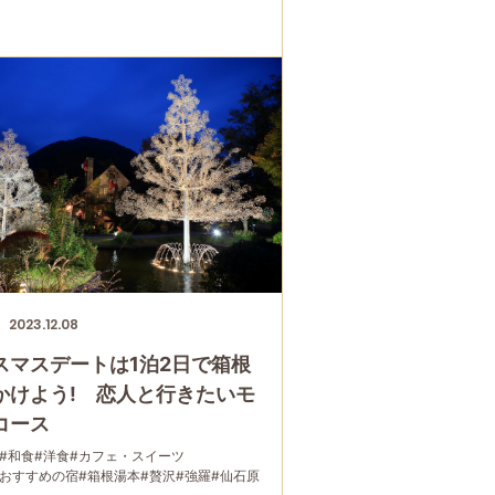
2023.12.08
スマスデートは1泊2日で箱根
かけよう! 恋人と行きたいモ
コース
#和食
#洋食
#カフェ・スイーツ
におすすめの宿
#箱根湯本
#贅沢
#強羅
#仙石原