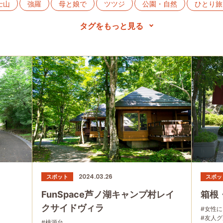
士山
強羅
母と娘で
ツツジ
公園・自然
ひとり旅
贅沢
桜
軽食・売店
パン
カフェ・スイーツ
涌谷
箱根フリーパス
箱根湯本
宿泊
仙石原
カレ
グルメ
宮ノ下
日帰り温泉
中華
体験
あじさい
2024.03.26
スポット
スポッ
FunSpace芦ノ湖キャンプ村レイ
箱根
クサイドヴィラ
#女性
#友人
#桃源台