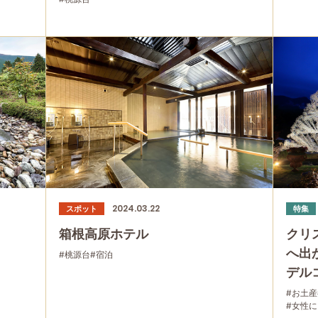
2024.03.22
スポット
特集
箱根高原ホテル
クリ
へ出
#桃源台
#宿泊
デル
#お土産
#女性