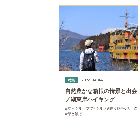
2023.04.04
特集
自然豊かな箱根の情景と出会
ノ湖東岸ハイキング
#友人グループで
#グルメ
#乗り物
#公園・自
#母と娘で