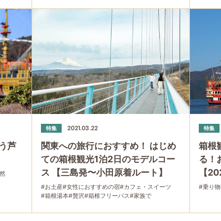
#箱根
#友人
#母と娘
2021.03.22
特集
特集
う芦
関東への旅行におすすめ！ はじめ
箱根
ての箱根観光1泊2日のモデルコー
る！
ス 【三島発〜小田原着ルート】
【20
然
#お土産
#女性におすすめの宿
#カフェ・スイーツ
#乗り物
#箱根湯本
#贅沢
#箱根フリーパス
#家族で
#友人グループで
#公園・自然
#母と娘で