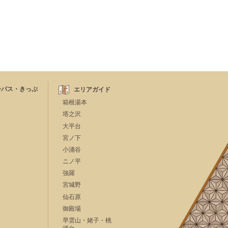
ーパス・きっぷ
エリアガイド
箱根湯本
塔之沢
大平台
宮ノ下
小涌谷
ニノ平
強羅
宮城野
仙石原
御殿場
早雲山・姥子・桃