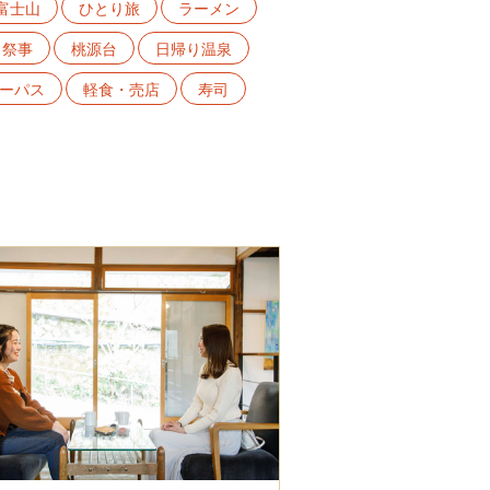
富士山
ひとり旅
ラーメン
・祭事
桃源台
日帰り温泉
ーパス
軽食・売店
寿司