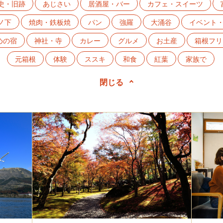
史・旧跡
あじさい
居酒屋・バー
カフェ・スイーツ
ノ下
焼肉・鉄板焼
パン
強羅
大涌谷
イベント
めの宿
神社・寺
カレー
グルメ
お土産
箱根フリ
元箱根
体験
ススキ
和食
紅葉
家族で