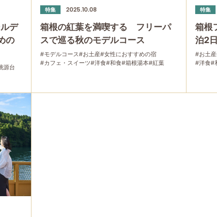
2025.10.08
特集
特集
ールデ
箱根の紅葉を満喫する フリーパ
箱根
めの
スで巡る秋のモデルコース
泊2
#モデルコース
#お土産
#女性におすすめの宿
#お土産
#カフェ・スイーツ
#洋食
#和食
#箱根湯本
#紅葉
#洋食
#
桃源台
#強羅
#箱根フリーパス
#富士山
#大涌谷
#桃源台
#箱根
#日帰り温泉
#温泉
#家族で
#友人グループで
#宿泊
#宿泊
#
#グルメ
#乗り物
#公園・自然
#母と娘で