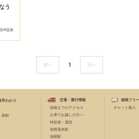
なう
谷
#温泉
1
前へ
次へ
交通・運行情報
箱根フリ
根早わかり
箱根までのアクセス
チケット購入
お車でお越しの方へ
・旅館
時刻表・運賃
箱根湯本駅
強羅駅