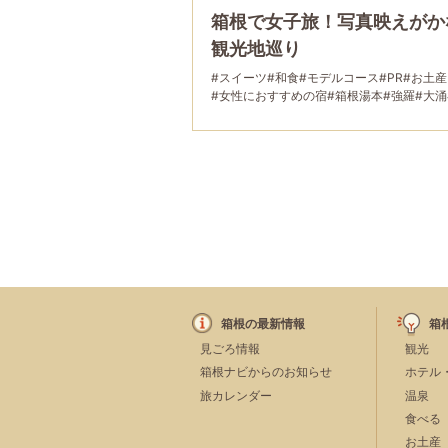
箱根で女子旅！写真映えがか
観光地巡り
#スイーツ
#和食
#モデルコース
#PR
#お土産
#女性におすすめの宿
#箱根湯本
#強羅
#大涌
#宿泊
#グルメ
#乗り物
#母と娘で
箱根の最新情報
箱
見ごろ情報
観光
箱根ナビからのお知らせ
ホテル
旅カレンダー
温泉
食べる
お土産