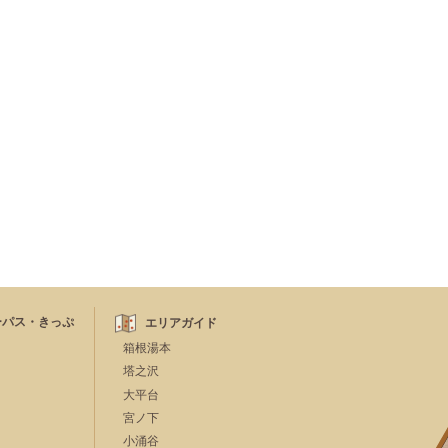
ーパス・きっぷ
エリアガイド
箱根湯本
塔之沢
大平台
宮ノ下
小涌谷