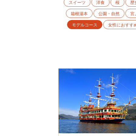
スイーツ
洋食
桜
歴
箱根湯本
公園・自然
宮
モデルコース
女性におすす