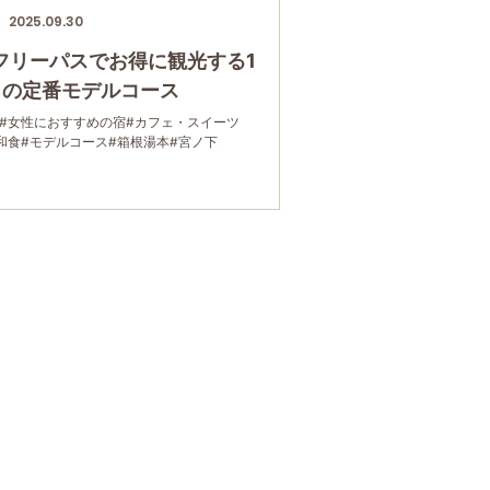
2025.09.30
フリーパスでお得に観光する1
日の定番モデルコース
#女性におすすめの宿
#カフェ・スイーツ
和食
#モデルコース
#箱根湯本
#宮ノ下
フリーパス
#大涌谷
#桃源台
#温泉
#家族で
グルメ
#乗り物
#公園・自然