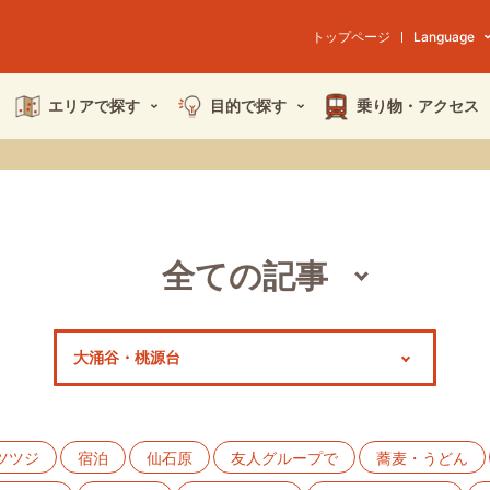
トップページ
Language
エリアで探す
目的で探す
乗り物・
アクセス
全ての記事
スポット
モデルコース
特集
ツツジ
宿泊
仙石原
友人グループで
蕎麦・うどん
イベント