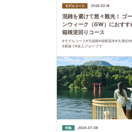
2026.03.18
モデルコース
混雑を避けて悠々観光！ ゴ
ンウィーク（GW）におすす
箱根逆回りコース
#モデルコース
#元箱根
#箱根湯本
#大涌谷
#
#家族で
#友人グループで
2024.07.08
特集