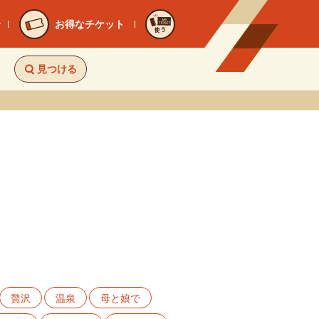
お得なチケット
使う
見つける
贅沢
温泉
母と娘で