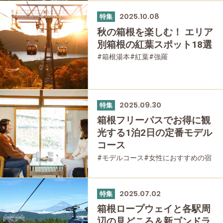
#モデルコース
#箱根湯本
#紅葉
#強羅
#箱根フリーパス
#富士山
2025.10.08
特集
#大涌谷
#桃源台
#日帰り温泉
#温泉
秋の箱根を楽しむ！ エリア
#家族で
#友人グループで
#宿泊
別箱根の紅葉スポット18選
#グルメ
#乗り物
#公園・自然
#母と娘で
#箱根湯本
#紅葉
#強羅
#箱根フリーパス
#桃源台
#家族で
#友人グループで
#公園・自然
2025.09.30
特集
箱根フリーパスでお得に観
光する1泊2日の定番モデル
コース
#モデルコース
#女性におすすめの宿
#和食
#洋食
#カフェ・スイーツ
#お土産
#箱根湯本
#宮ノ下
#箱根フリーパス
#大涌谷
#桃源台
2025.07.02
特集
#温泉
#家族で
#宿泊
#グルメ
#乗り物
箱根ロープウェイと各駅周
#公園・自然
辺の見どころ＆新ゴンドラ