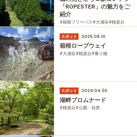
「ROPESTER」の魅力をご
紹介
#箱根フリーパス
#大涌谷
#桃源台
#家族で
#友人グループで
#乗り物
2025.06.10
スポット
箱根ロープウェイ
#大涌谷
#桃源台
#乗り物
2024.04.30
スポット
湖畔プロムナード
#桃源台
#公園・自然