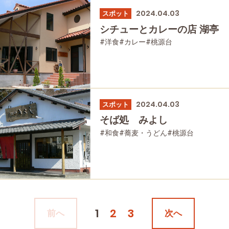
2024.04.03
スポット
シチューとカレーの店 湖亭
#洋食
#カレー
#桃源台
2024.04.03
スポット
そば処 みよし
#和食
#蕎麦・うどん
#桃源台
1
2
3
前へ
次へ