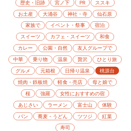
歴史・旧跡
宮ノ下
PR
ススキ
お土産
大涌谷
神社・寺
仙石原
家族で
イベント・祭事
宿泊
スイーツ
カフェ・スイーツ
和食
カレー
公園・自然
友人グループで
中華
乗り物
温泉
贅沢
ひとり旅
グルメ
元箱根
日帰り温泉
桃源台
焼肉・鉄板焼
軽食・売店
母と娘で
桜
強羅
女性におすすめの宿
あじさい
ラーメン
富士山
体験
パン
蕎麦・うどん
ツツジ
紅葉
寿司