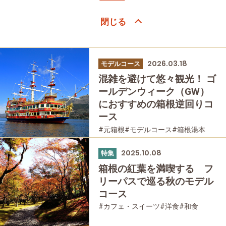
2026.03.18
モデルコース
混雑を避けて悠々観光！ ゴ
ールデンウィーク（GW）
におすすめの箱根逆回りコ
ース
#元箱根
#モデルコース
#箱根湯本
#大涌谷
#桃源台
#家族で
#友人グループで
2025.10.08
特集
箱根の紅葉を満喫する フ
リーパスで巡る秋のモデル
コース
#カフェ・スイーツ
#洋食
#和食
#女性におすすめの宿
#お土産