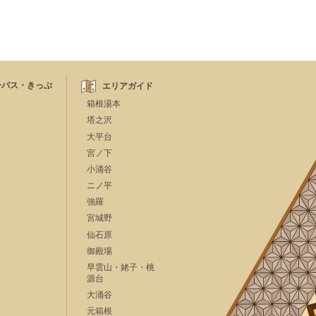
ーパス・きっぷ
エリアガイド
箱根湯本
塔之沢
大平台
宮ノ下
小涌谷
ニノ平
強羅
宮城野
仙石原
御殿場
早雲山・姥子・桃
源台
大涌谷
元箱根