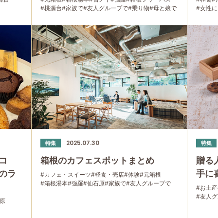
#桃源台
#家族で
#友人グループで
#乗り物
#母と娘で
#女性
#箱根湯
#温泉
#
2025.07.30
特集
特集
コ
箱根のカフェスポットまとめ
贈る
のラ
手に
#カフェ・スイーツ
#軽食・売店
#体験
#元箱根
#箱根湯本
#強羅
#仙石原
#家族で
#友人グループで
#お土産
#グルメ
#母と娘で
#友人
原