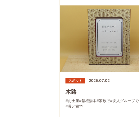
2025.07.02
スポット
木路
#お土産
#箱根湯本
#家族で
#友人グループで
#母と娘で