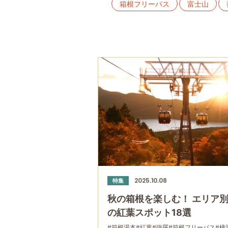
箱根フリーパス
富士山
体験
桃源台
カフェ・ス
紅葉
強羅
モデルコース
2025.10.08
特集
秋の箱根を楽しむ！ エリア
の紅葉スポット18選
#箱根湯本
#紅葉
#強羅
#箱根フリーパス
#桃