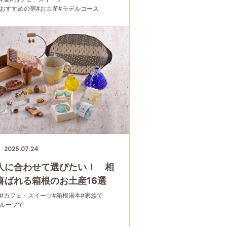
におすすめの宿
#お土産
#モデルコース
本
#宮ノ下
#箱根フリーパス
#大涌谷
#桃源台
家族で
#宿泊
#グルメ
#乗り物
#公園・自然
2025.07.24
人に合わせて選びたい！ 相
喜ばれる箱根のお土産16選
#カフェ・スイーツ
#箱根湯本
#家族で
グループで