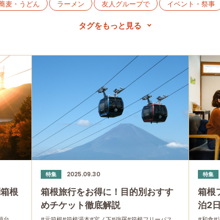
蕎麦・うどん
ラーメン
友人グループで
イベント・祭事
イーツ
パン
大涌谷
カレー
公園・自然
贅沢
ツツジ
母と娘で
軽食・売店
洋食
宿泊
元
お土産
歴史・旧跡
和食
温泉
箱根湯本
仙石原
2025.09.30
特集
特集
別箱根
箱根旅行をお得に！目的別おすす
箱根
めチケット徹底解説
泊2
源台
#元箱根
#箱根湯本
#宮ノ下
#強羅
#箱根フリーパス
#和食
#