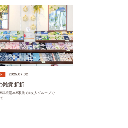
2025.07.02
ト
の雑貨 折折
#箱根湯本
#家族で
#友人グループで
で