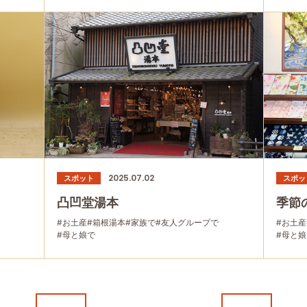
2025.07.02
スポット
スポッ
凸凹堂湯本
季節
#お土産
#箱根湯本
#家族で
#友人グループで
#お土産
#母と娘で
#母と娘