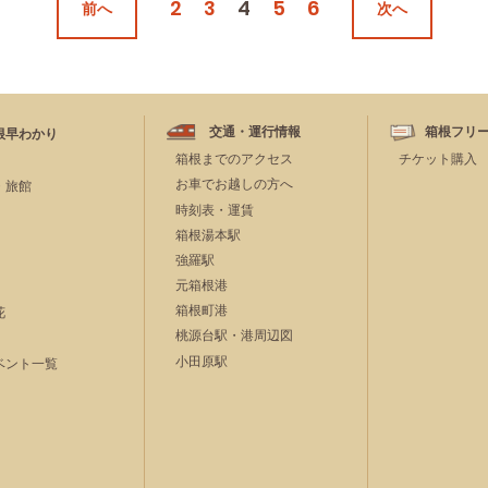
2
3
4
5
6
前へ
次へ
交通・運行情報
箱根フリ
根早わかり
箱根までのアクセス
チケット購入
お車でお越しの方へ
・旅館
時刻表・運賃
箱根湯本駅
強羅駅
元箱根港
箱根町港
花
桃源台駅・港周辺図
小田原駅
ベント一覧