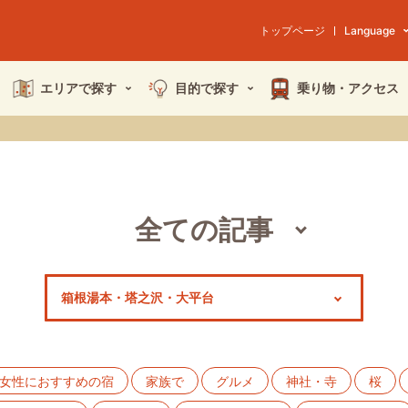
トップページ
Language
エリアで探す
目的で探す
乗り物・
アクセス
全ての記事
スポット
モデルコース
特集
女性におすすめの宿
家族で
グルメ
神社・寺
桜
イベント