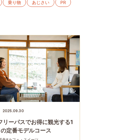
乗り物
あじさい
PR
スイーツ
ススキ
寿司
箱根
宮ノ下
日帰り温泉
2025.09.30
フリーパスでお得に観光する1
日の定番モデルコース
洋食
#カフェ・スイーツ