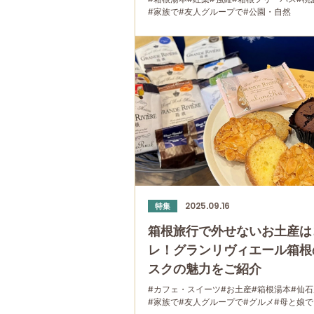
#家族で
#友人グループで
#公園・自然
2025.09.16
特集
箱根旅行で外せないお土産は
レ！グランリヴィエール箱根
スクの魅力をご紹介
#カフェ・スイーツ
#お土産
#箱根湯本
#仙石
#家族で
#友人グループで
#グルメ
#母と娘で