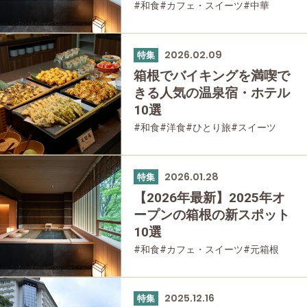
#和食
#カフェ・スイーツ
#中華
#箱根湯本
#強羅
#仙石原
#温泉
#友人グループで
#宿泊
#グルメ
2026.02.09
特集
箱根でバイキングを満喫で
きる人気の温泉宿・ホテル
10選
#和食
#洋食
#ひとり旅
#スイーツ
#箱根湯本
#宮ノ下
#強羅
#仙石原
#大涌谷
#家族で
#友人グループで
#宿泊
#グルメ
#母と娘で
2026.01.28
特集
【2026年最新】2025年オ
ープンの箱根の新スポット
10選
#和食
#カフェ・スイーツ
#元箱根
#箱根湯本
#宮ノ下
#強羅
#仙石原
#宿泊
#グルメ
2025.12.16
特集