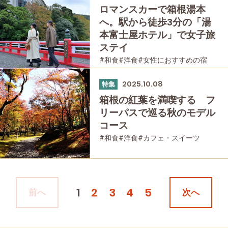
ロマンスカーで箱根湯本
へ。駅から徒歩3分の「湯
本富士屋ホテル」で女子旅
ステイ
#和食
#洋食
#女性におすすめの宿
#箱根湯本
#温泉
#家族で
#友人グループで
#宿泊
#母と娘で
2025.10.08
特集
箱根の紅葉を満喫する フ
リーパスで巡る秋のモデル
コース
#和食
#洋食
#カフェ・スイーツ
#女性におすすめの宿
#お土産
#モデルコース
#箱根湯本
#紅葉
#強羅
#箱根フリーパス
#富士山
#大涌谷
#桃源台
#日帰り温泉
#温泉
1
2
3
4
5
前へ
次へ
#家族で
#友人グループで
#宿泊
#グルメ
#乗り物
#公園・自然
#母と娘で