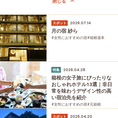
2026.07.14
スポット
月の宿 紗ら
#女性におすすめの宿
#箱根湯本
#宿泊
2026.04.28
特集
箱根の女子旅にぴったりな
おしゃれホテル13選｜非日
常を味わうデザイン性の高
い宿泊先を紹介
#女性におすすめの宿
#元箱根
#箱根湯本
#宮ノ下
#強羅
#仙石原
#桃源台
#温泉
#友人グループで
2026.04.20
スポット