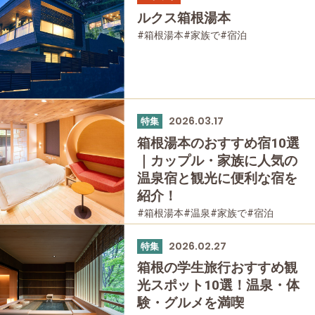
#宿泊
#母と娘で
ルクス箱根湯本
#箱根湯本
#家族で
#宿泊
2026.03.17
特集
箱根湯本のおすすめ宿10選
｜カップル・家族に人気の
温泉宿と観光に便利な宿を
紹介！
#箱根湯本
#温泉
#家族で
#宿泊
2026.02.27
特集
箱根の学生旅行おすすめ観
光スポット10選！温泉・体
験・グルメを満喫