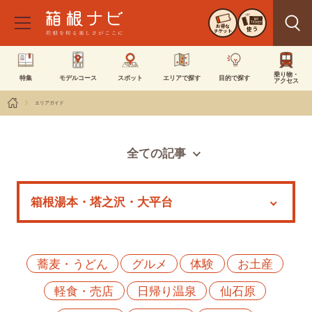
お得な
使う
チケット
乗り物・
特集
モデルコース
スポット
エリアで探す
目的で探す
アクセス
エリアガイド
全ての記事
スポット
モデルコース
特集
イベント
蕎麦・うどん
グルメ
体験
お土産
軽食・売店
日帰り温泉
仙石原