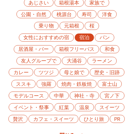
あじさい
箱根湯本
家族で
公園・自然
桃源台
寿司
洋食
乗り物
元箱根
桜
女性におすすめの宿
宿泊
パン
居酒屋・バー
箱根フリーパス
和食
友人グループで
大涌谷
ラーメン
カレー
ツツジ
母と娘で
歴史・旧跡
ススキ
強羅
焼肉・鉄板焼
富士山
モデルコース
中華
神社・寺
宮ノ下
イベント・祭事
紅葉
温泉
スイーツ
贅沢
カフェ・スイーツ
ひとり旅
PR