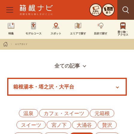
お得な
使う
チケット
乗り物・
特集
モデルコース
スポット
エリアで探す
目的で探す
アクセス
エリアガイド
全ての記事
スポット
モデルコース
特集
イベント
温泉
カフェ・スイーツ
元箱根
スイーツ
宮ノ下
大涌谷
贅沢