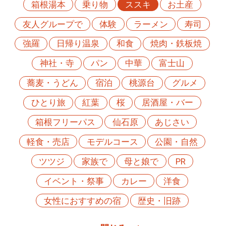
箱根湯本
乗り物
ススキ
お土産
友人グループで
体験
ラーメン
寿司
強羅
日帰り温泉
和食
焼肉・鉄板焼
神社・寺
パン
中華
富士山
蕎麦・うどん
宿泊
桃源台
グルメ
ひとり旅
紅葉
桜
居酒屋・バー
箱根フリーパス
仙石原
あじさい
軽食・売店
モデルコース
公園・自然
ツツジ
家族で
母と娘で
PR
イベント・祭事
カレー
洋食
女性におすすめの宿
歴史・旧跡