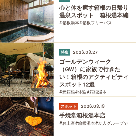
#宿泊
#母と娘で
心と体を癒す箱根の日帰り
温泉スポット 箱根湯本編
#箱根湯本
#箱根フリーパス
#日帰り温泉
#温泉
#家族で
#友人グループで
#母と娘で
2026.03.27
特集
ゴールデンウィーク
（GW）に家族で行きた
い！箱根のアクティビティ
スポット12選
#元箱根
#体験
#箱根湯本
#箱根フリーパス
#家族で
#公園・自然
#母と娘で
2026.03.19
スポット
手焼堂箱根湯本店
#お土産
#箱根湯本
#友人グループで
#グルメ
#母と娘で