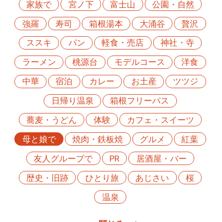
家族で
宮ノ下
富士山
公園・自然
強羅
寿司
箱根湯本
大涌谷
贅沢
ススキ
パン
軽食・売店
神社・寺
ラーメン
桃源台
モデルコース
洋食
中華
宿泊
カレー
お土産
ツツジ
日帰り温泉
箱根フリーパス
蕎麦・うどん
体験
カフェ・スイーツ
母と娘で
焼肉・鉄板焼
グルメ
紅葉
友人グループで
PR
居酒屋・バー
歴史・旧跡
ひとり旅
あじさい
桜
温泉