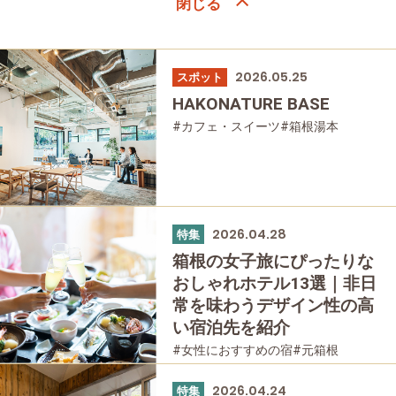
2026.05.25
スポット
HAKONATURE BASE
#カフェ・スイーツ
#箱根湯本
#家族で
#友人グループで
#グルメ
#母と娘で
2026.04.28
特集
箱根の女子旅にぴったりな
おしゃれホテル13選｜非日
常を味わうデザイン性の高
い宿泊先を紹介
#女性におすすめの宿
#元箱根
#箱根湯本
#宮ノ下
#強羅
#仙石原
#桃源台
#温泉
#友人グループで
2026.04.24
特集