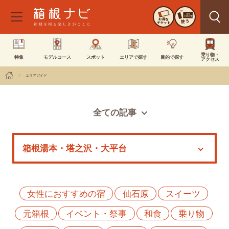
お得な
使う
チケット
乗り物・
特集
モデルコース
スポット
エリアで探す
目的で探す
アクセス
エリアガイド
全ての記事
スポット
モデルコース
特集
イベント
女性におすすめの宿
仙石原
スイーツ
元箱根
イベント・祭事
和食
乗り物