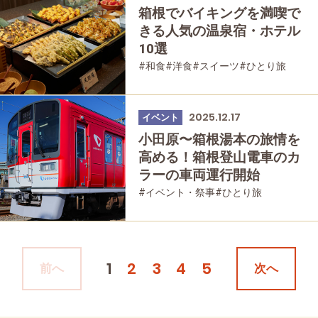
箱根でバイキングを満喫で
きる人気の温泉宿・ホテル
10選
#和食
#洋食
#スイーツ
#ひとり旅
#箱根湯本
#宮ノ下
#強羅
#仙石原
#大涌谷
#家族で
#友人グループで
#宿泊
#グルメ
#母と娘で
2025.12.17
イベント
小田原〜箱根湯本の旅情を
高める！箱根登山電車のカ
ラーの車両運行開始
#イベント・祭事
#ひとり旅
#箱根湯本
#家族で
#友人グループで
#乗り物
#母と娘で
1
2
3
4
5
前へ
次へ