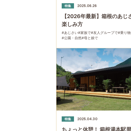
2025.06.26
特集
【2026年最新】箱根のあじ
楽しみ方
#あじさい
#家族で
#友人グループで
#乗り物
#公園・自然
#母と娘で
2025.04.30
特集
ちょっと休憩！ 箱根湯本駅