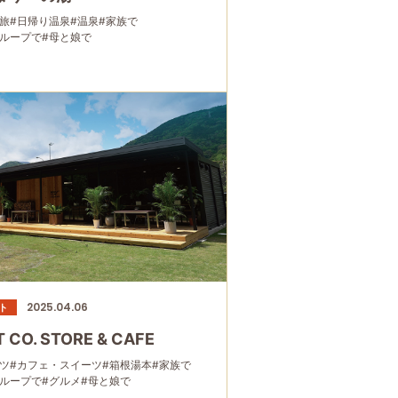
旅
#日帰り温泉
#温泉
#家族で
グループで
#母と娘で
2025.04.06
ト
 CO. STORE & CAFE
ツ
#カフェ・スイーツ
#箱根湯本
#家族で
グループで
#グルメ
#母と娘で