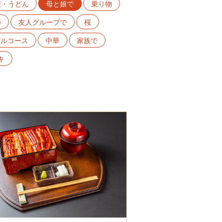
麦・うどん
母と娘で
乗り物
跡
友人グループで
桜
デルコース
中華
家族で
キ