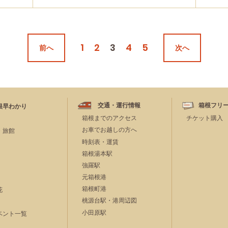
1
2
3
4
5
前へ
次へ
交通・運行情報
箱根フリ
根早わかり
箱根までのアクセス
チケット購入
お車でお越しの方へ
・旅館
時刻表・運賃
箱根湯本駅
強羅駅
元箱根港
箱根町港
花
桃源台駅・港周辺図
小田原駅
ベント一覧