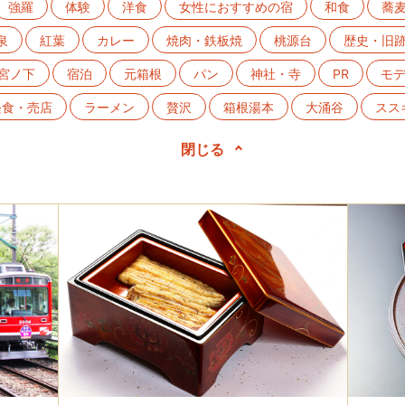
強羅
体験
洋食
女性におすすめの宿
和食
蕎
泉
紅葉
カレー
焼肉・鉄板焼
桃源台
歴史・旧
宮ノ下
宿泊
元箱根
パン
神社・寺
PR
モ
軽食・売店
ラーメン
贅沢
箱根湯本
大涌谷
スス