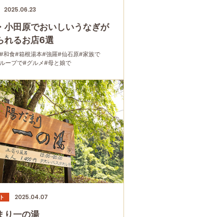
2025.06.23
・小田原でおいしいうなぎが
られるお店6選
#和食
#箱根湯本
#強羅
#仙石原
#家族で
グループで
#グルメ
#母と娘で
2025.04.07
ト
まり一の湯