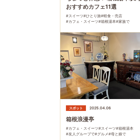
おすすめカフェ11選
#スイーツ
#ひとり旅
#軽食・売店
#カフェ・スイーツ
#箱根湯本
#家族で
#友人グループで
#グルメ
#母と娘で
2025.04.06
スポット
箱根浪漫亭
#カフェ・スイーツ
#スイーツ
#箱根湯本
#友人グループで
#グルメ
#母と娘で