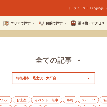
トップページ
Language
エリアで探す
目的で探す
乗り物・
アクセス
全ての記事
スポット
モデルコース
特集
グルメ
お土産
イベント・祭事
寿司
スイーツ
箱
イベント