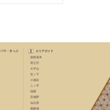
ーパス・きっぷ
エリアガイド
箱根湯本
塔之沢
大平台
宮ノ下
小涌谷
ニノ平
強羅
宮城野
仙石原
御殿場