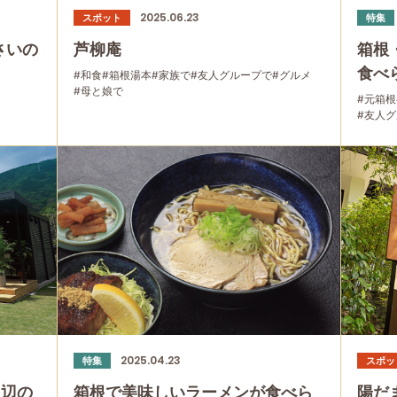
2025.06.23
スポット
特集
さいの
芦柳庵
箱根
食べ
#和食
#箱根湯本
#家族で
#友人グループで
#グルメ
#母と娘で
#元箱根
#友人
2025.04.23
特集
スポッ
周辺の
箱根で美味しいラーメンが食べら
陽だ