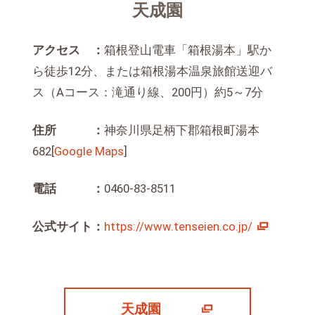
天成園
アクセス ：
箱根登山電車「箱根湯本」駅か
ら徒歩12分、または箱根湯本温泉旅館送迎バ
ス（Aコース：滝通り線、200円）約5～7分
住所 ：
神奈川県足柄下郡箱根町湯本
682[
Google Maps
]
電話 ：
0460-83-8511
公式サイト：
https://www.tenseien.co.jp/
天成園