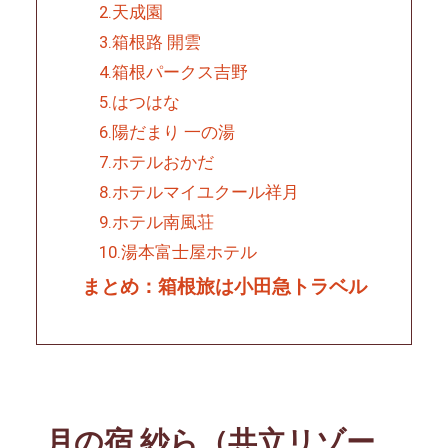
2.天成園
3.箱根路 開雲
4.箱根パークス吉野
5.はつはな
6.陽だまり 一の湯
7.ホテルおかだ
8.ホテルマイユクール祥月
9.ホテル南風荘
10.湯本富士屋ホテル
まとめ：箱根旅は小田急トラベル
月の宿 紗ら（共立リゾー