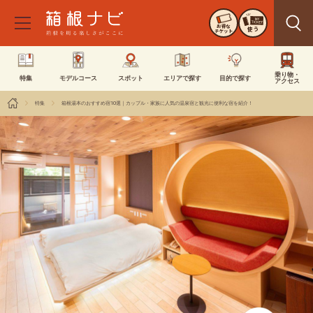
お得な
使う
チケット
乗り物・
特集
モデルコース
スポット
エリアで探す
目的で探す
アクセス
特集
箱根湯本のおすすめ宿10選｜カップル・家族に人気の温泉宿と観光に便利な宿を紹介！