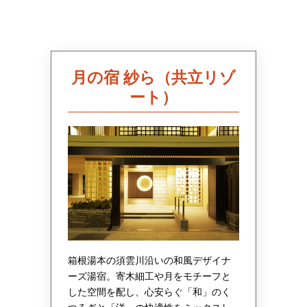
月の宿 紗ら（共立リゾ
ート）
箱根湯本の須雲川沿いの和風デザイナ
ーズ湯宿。寄木細工や月をモチーフと
した空間を配し、心安らぐ「和」のく