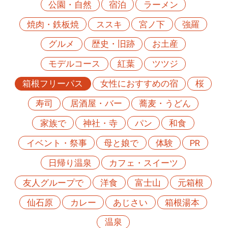
公園・自然
宿泊
ラーメン
焼肉・鉄板焼
ススキ
宮ノ下
強羅
グルメ
歴史・旧跡
お土産
モデルコース
紅葉
ツツジ
箱根フリーパス
女性におすすめの宿
桜
寿司
居酒屋・バー
蕎麦・うどん
家族で
神社・寺
パン
和食
イベント・祭事
母と娘で
体験
PR
日帰り温泉
カフェ・スイーツ
友人グループで
洋食
富士山
元箱根
仙石原
カレー
あじさい
箱根湯本
温泉