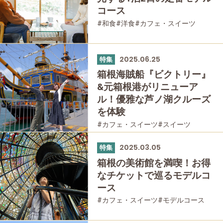
コース
#和食
#洋食
#カフェ・スイーツ
#女性におすすめの宿
#お土産
#モデルコース
#箱根湯本
#宮ノ下
#箱根フリーパス
#大涌谷
#桃源台
2025.06.25
特集
#温泉
#家族で
#宿泊
#グルメ
#乗り物
箱根海賊船『ビクトリー』
#公園・自然
&元箱根港がリニューア
ル！優雅な芦ノ湖クルーズ
を体験
#カフェ・スイーツ
#スイーツ
#元箱根
#箱根フリーパス
#家族で
#友人グループで
#グルメ
#乗り物
2025.03.05
特集
#母と娘で
箱根の美術館を満喫！お得
なチケットで巡るモデルコ
ース
#カフェ・スイーツ
#モデルコース
#箱根湯本
#箱根フリーパス
#家族で
#友人グループで
#宿泊
#乗り物