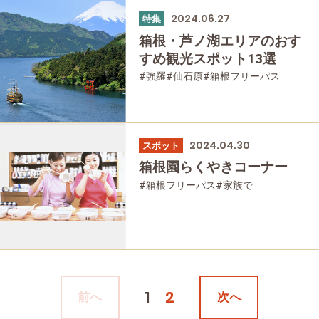
#公園・自然
#母と娘で
2024.06.27
特集
箱根・芦ノ湖エリアのおす
すめ観光スポット13選
#強羅
#仙石原
#箱根フリーパス
#富士山
#大涌谷
#桃源台
#日帰り温泉
#乗り物
#公園・自然
#歴史・旧跡
2024.04.30
スポット
箱根園らくやきコーナー
#箱根フリーパス
#家族で
#友人グループで
1
2
前へ
次へ