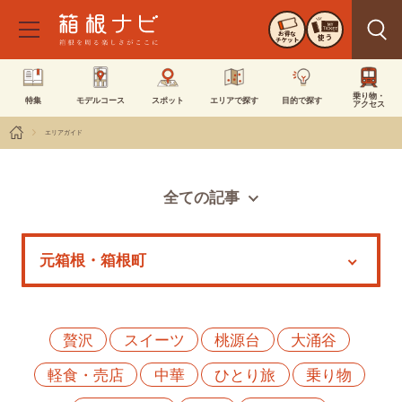
お得な
使う
チケット
乗り物・
特集
モデルコース
スポット
エリアで探す
目的で探す
アクセス
エリアガイド
全ての記事
スポット
モデルコース
特集
イベント
贅沢
スイーツ
桃源台
大涌谷
軽食・売店
中華
ひとり旅
乗り物