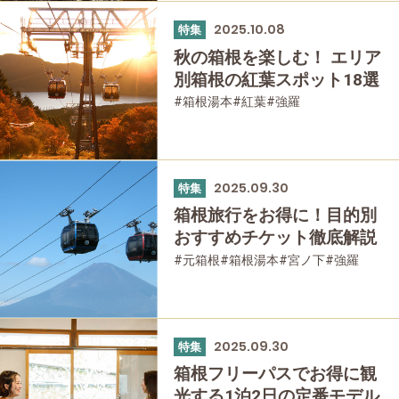
#モデルコース
#箱根湯本
#紅葉
#強羅
#箱根フリーパス
#富士山
2025.10.08
特集
#大涌谷
#桃源台
#日帰り温泉
#温泉
秋の箱根を楽しむ！ エリア
#家族で
#友人グループで
#宿泊
別箱根の紅葉スポット18選
#グルメ
#乗り物
#公園・自然
#母と娘で
#箱根湯本
#紅葉
#強羅
#箱根フリーパス
#桃源台
#家族で
#友人グループで
#公園・自然
2025.09.30
特集
箱根旅行をお得に！目的別
おすすめチケット徹底解説
#元箱根
#箱根湯本
#宮ノ下
#強羅
#箱根フリーパス
#桃源台
#家族で
#友人グループで
#乗り物
#母と娘で
2025.09.30
特集
箱根フリーパスでお得に観
光する1泊2日の定番モデル