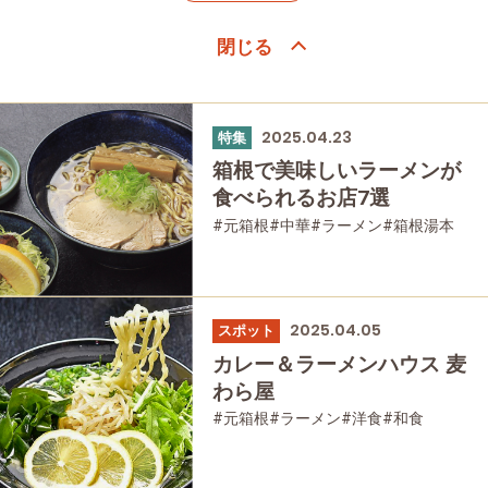
2025.04.23
特集
箱根で美味しいラーメンが
食べられるお店7選
#元箱根
#中華
#ラーメン
#箱根湯本
#仙石原
#家族で
#友人グループで
#グルメ
#母と娘で
2025.04.05
スポット
カレー＆ラーメンハウス 麦
わら屋
#元箱根
#ラーメン
#洋食
#和食
#家族で
#友人グループで
#グルメ
#母と娘で