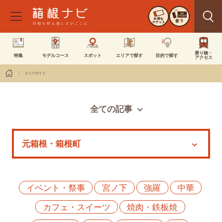
お得な
使う
チケット
乗り物・
特集
モデルコース
スポット
エリアで探す
目的で探す
アクセス
エリアガイド
全ての記事
スポット
モデルコース
特集
イベント
イベント・祭事
宮ノ下
強羅
中華
カフェ・スイーツ
焼肉・鉄板焼