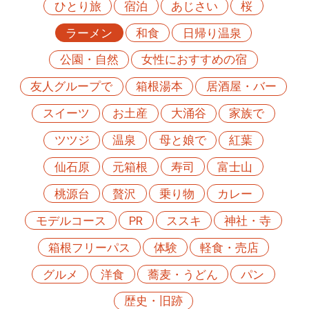
ひとり旅
宿泊
あじさい
桜
ラーメン
和食
日帰り温泉
公園・自然
女性におすすめの宿
友人グループで
箱根湯本
居酒屋・バー
スイーツ
お土産
大涌谷
家族で
ツツジ
温泉
母と娘で
紅葉
仙石原
元箱根
寿司
富士山
桃源台
贅沢
乗り物
カレー
モデルコース
PR
ススキ
神社・寺
箱根フリーパス
体験
軽食・売店
グルメ
洋食
蕎麦・うどん
パン
歴史・旧跡