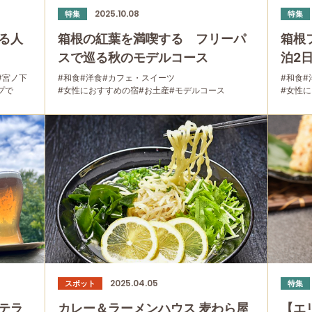
2025.10.08
特集
特集
る人
箱根の紅葉を満喫する フリーパ
箱根
スで巡る秋のモデルコース
泊2
#宮ノ下
#和食
#洋食
#カフェ・スイーツ
#和食
#
プで
#女性におすすめの宿
#お土産
#モデルコース
#女性
#箱根湯本
#紅葉
#強羅
#箱根フリーパス
#富士山
#箱根湯
#大涌谷
#桃源台
#日帰り温泉
#温泉
#家族で
#温泉
#
#友人グループで
#宿泊
#グルメ
#乗り物
#公園・自然
#母と娘で
2025.04.05
スポット
特集
テラ
カレー＆ラーメンハウス 麦わら屋
【エ