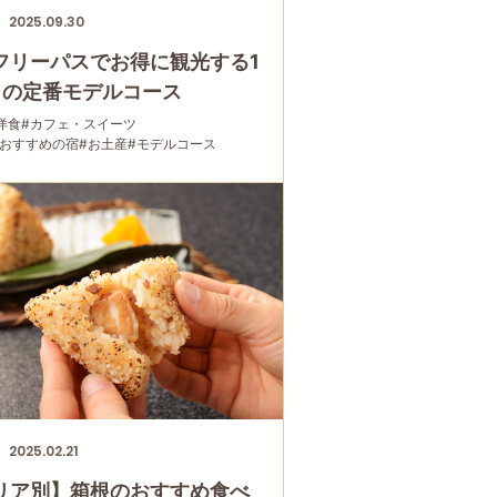
2025.09.30
フリーパスでお得に観光する1
日の定番モデルコース
洋食
#カフェ・スイーツ
におすすめの宿
#お土産
#モデルコース
本
#宮ノ下
#箱根フリーパス
#大涌谷
#桃源台
家族で
#宿泊
#グルメ
#乗り物
#公園・自然
2025.02.21
リア別】箱根のおすすめ食べ