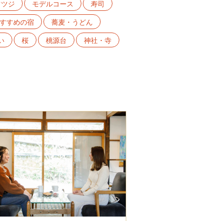
ツツジ
モデルコース
寿司
すすめの宿
蕎麦・うどん
い
桜
桃源台
神社・寺