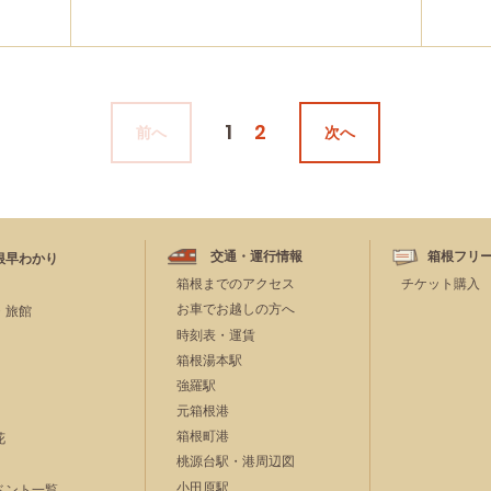
1
2
前へ
次へ
交通・運行情報
箱根フリ
根早わかり
箱根までのアクセス
チケット購入
お車でお越しの方へ
・旅館
時刻表・運賃
箱根湯本駅
強羅駅
元箱根港
箱根町港
花
桃源台駅・港周辺図
小田原駅
ベント一覧