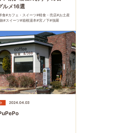
グルメ16選
洋食
#カフェ・スイーツ
#軽食・売店
#お土産
旅
#スイーツ
#箱根湯本
#宮ノ下
#強羅
#大涌谷
#家族で
#友人グループで
#グルメ
で
2024.04.03
ト
PuPePo