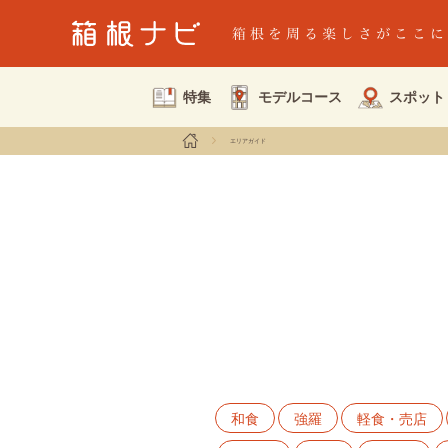
特集
モデルコース
スポット
エリアガイド
和食
強羅
軽食・売店