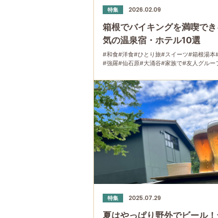
2026.02.09
特集
箱根でバイキングを満喫でき
気の温泉宿・ホテル10選
#和食
#洋食
#ひとり旅
#スイーツ
#箱根湯本
#強羅
#仙石原
#大涌谷
#家族で
#友人グルー
#宿泊
#グルメ
#母と娘で
2025.07.29
特集
夏はやっぱり野外でビール！