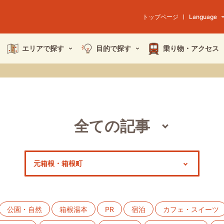
トップページ
Language
エリアで探す
目的で探す
乗り物・
アクセス
全ての記事
スポット
モデルコース
特集
公園・自然
箱根湯本
PR
宿泊
カフェ・スイーツ
イベント