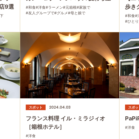
店9選
歩き
#和食
#洋食
#ラーメン
#元箱根
#家族で
#友人グループで
#グルメ
#母と娘で
下
#和食
#
#ひとり
#仙石原
#母と娘
2024.04.03
スポット
スポッ
フランス料理 イル・ミラジィオ
PaPi
［箱根ホテル］
#洋食
#洋食