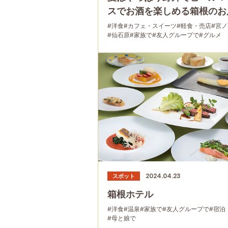
スでお酒を楽しめる箱根のお
#洋食
#カフェ・スイーツ
#軽食・売店
#宮ノ
#仙石原
#家族で
#友人グループで
#グルメ
#公園・自然
2024.04.23
スポット
箱根ホテル
#洋食
#温泉
#家族で
#友人グループで
#宿泊
#母と娘で