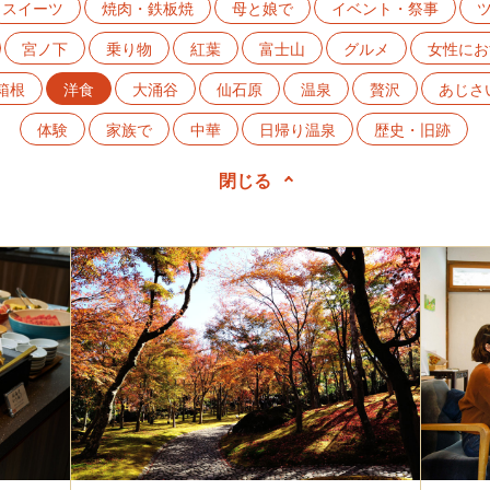
スイーツ
焼肉・鉄板焼
母と娘で
イベント・祭事
宮ノ下
乗り物
紅葉
富士山
グルメ
女性にお
箱根
洋食
大涌谷
仙石原
温泉
贅沢
あじさ
体験
家族で
中華
日帰り温泉
歴史・旧跡