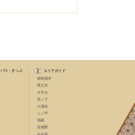
ーパス・きっぷ
エリアガイド
箱根湯本
塔之沢
大平台
宮ノ下
小涌谷
ニノ平
強羅
宮城野
仙石原