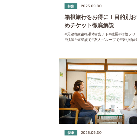
2025.09.30
特集
箱根旅行をお得に！目的別お
めチケット徹底解説
#元箱根
#箱根湯本
#宮ノ下
#強羅
#箱根フリ
#桃源台
#家族で
#友人グループで
#乗り物
#
2025.09.30
特集