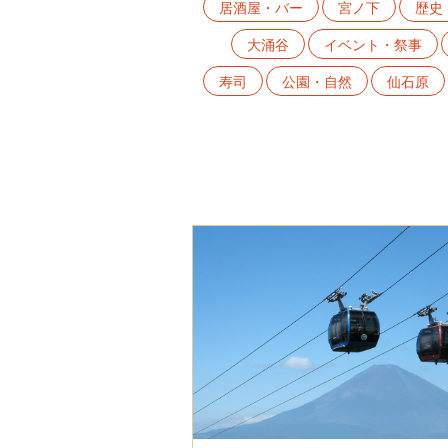
居酒屋・バー
宮ノ下
歴史
大涌谷
イベント・祭事
寿司
公園・自然
仙石原