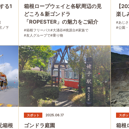
する1
箱根ロープウェイと各駅周辺の見
【2
どころ＆新ゴンドラ
楽し
「ROPESTER」の魅力をご紹介
宿
#あじさ
宮ノ下
#公園
#箱根フリーパス
#大涌谷
#桃源台
#家族で
族で
#友人グループで
#乗り物
2025.06.17
スポット
スポッ
元箱根
ゴンドラ庭園
箱根