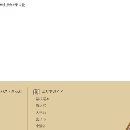
#桃源台
#乗り物
ーパス・きっぷ
エリアガイド
箱根湯本
塔之沢
大平台
宮ノ下
小涌谷