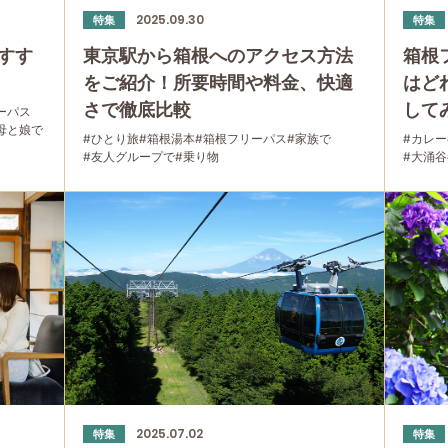
2025.09.30
特集
特集
すす
東京駅から箱根へのアクセス方法
箱根
をご紹介！所要時間や料金、快適
はど
さで徹底比較
して
ーパス
母と娘で
#ひとり旅
#箱根湯本
#箱根フリーパス
#家族で
#カレー
#友人グループで
#乗り物
#大涌谷
2025.07.02
特集
特集