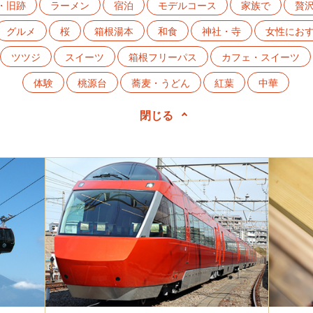
・旧跡
ラーメン
宿泊
モデルコース
家族で
贅
グルメ
桜
箱根湯本
和食
神社・寺
女性にお
ツツジ
スイーツ
箱根フリーパス
カフェ・スイーツ
体験
桃源台
蕎麦・うどん
紅葉
中華