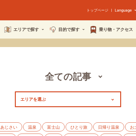
トップページ
Language
エリアで探す
目的で探す
乗り物・
アクセス
全ての記事
スポット
モデルコース
特集
あじさい
温泉
富士山
ひとり旅
日帰り温泉
お
イベント