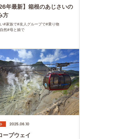
026年最新】箱根のあじさいの
み方
い
#家族で
#友人グループで
#乗り物
・自然
#母と娘で
2025.06.10
ト
ロープウェイ