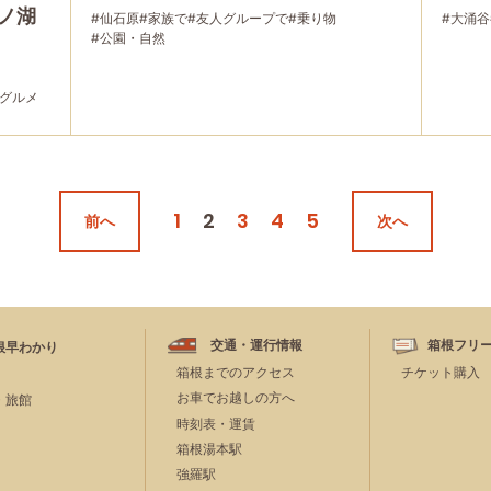
ノ湖
#仙石原
#家族で
#友人グループで
#乗り物
#大涌谷
#公園・自然
#グルメ
1
2
3
4
5
前へ
次へ
交通・運行情報
箱根フリ
根早わかり
箱根までのアクセス
チケット購入
お車でお越しの方へ
・旅館
時刻表・運賃
箱根湯本駅
強羅駅