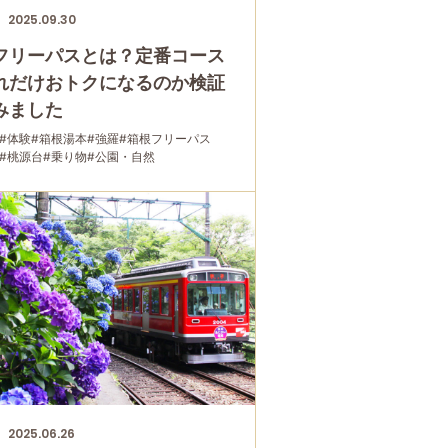
2025.09.30
フリーパスとは？定番コース
れだけおトクになるのか検証
みました
#体験
#箱根湯本
#強羅
#箱根フリーパス
#桃源台
#乗り物
#公園・自然
2025.06.26