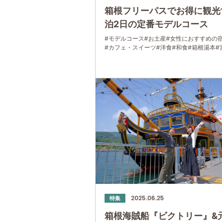
箱根フリーパスでお得に観光
泊2日の定番モデルコース
#モデルコース
#お土産
#女性におすすめの
#カフェ・スイーツ
#洋食
#和食
#箱根湯本
#
#箱根フリーパス
#大涌谷
#桃源台
#温泉
#家
#宿泊
#グルメ
#乗り物
#公園・自然
2025.06.25
特集
箱根海賊船『ビクトリー』&