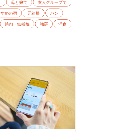
沢
母と娘で
友人グループで
すすめの宿
元箱根
パン
焼肉・鉄板焼
強羅
洋食