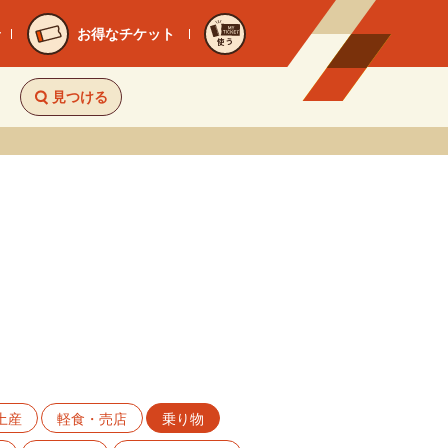
お得なチケット
使う
見つける
土産
軽食・売店
乗り物