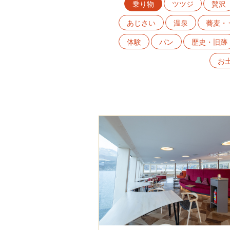
乗り物
ツツジ
贅沢
あじさい
温泉
蕎麦・
体験
パン
歴史・旧跡
お