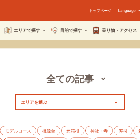
トップページ
Language
エリアで探す
目的で探す
乗り物・
アクセス
全ての記事
スポット
モデルコース
特集
モデルコース
桃源台
元箱根
神社・寺
寿司
イベント