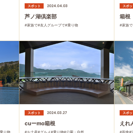
2024.04.03
スポット
スポッ
芦ノ湖倶楽部
箱根
#家族で
#友人グループで
#乗り物
#家族で
2024.03.27
スポット
スポッ
cuーmo箱根
えれん
#乗り物
#お土産
#グルメ
#乗り物
#公園・自然
#和食
#