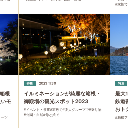
#家族で
2023.11.30
特集
特集
で箱根
イルミネーションが綺麗な箱根・
最大
たいモ
御殿場の観光スポット2023
鉄道
おト
#イベント・祭事
#家族で
#友人グループで
#乗り物
#公園・自然
#母と娘で
イーツ
#箱根
族で