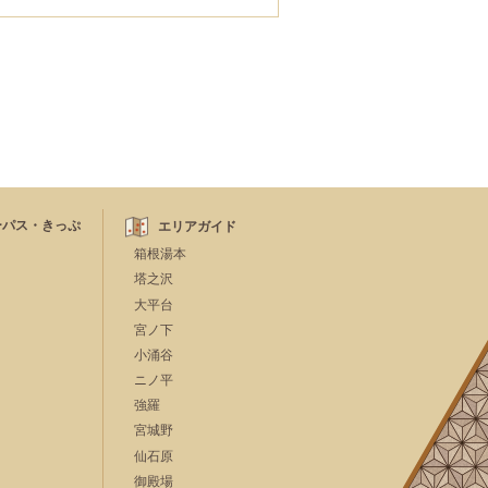
ーパス・きっぷ
エリアガイド
箱根湯本
塔之沢
大平台
宮ノ下
小涌谷
ニノ平
強羅
宮城野
仙石原
御殿場