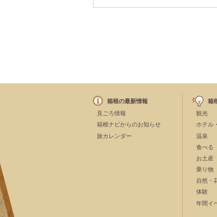
#友人グループで
#宿泊
#乗り物
#公園・自然
#母と娘で
箱根の最新情報
箱
見ごろ情報
観光
箱根ナビからのお知らせ
ホテル
旅カレンダー
温泉
食べる
お土産
乗り物
自然・
体験
年間イ