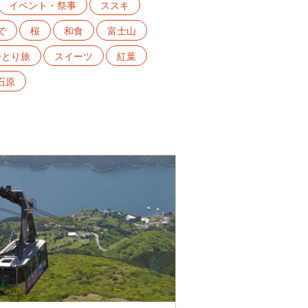
イベント・祭事
ススキ
で
桜
和食
富士山
ひとり旅
スイーツ
紅葉
石原