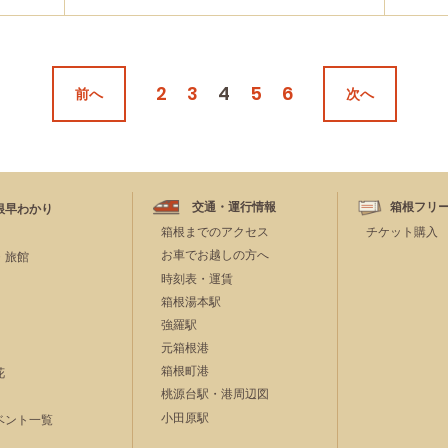
2
3
4
5
6
前へ
次へ
交通・運行情報
箱根フリ
根早わかり
箱根までのアクセス
チケット購入
お車でお越しの方へ
・旅館
時刻表・運賃
箱根湯本駅
強羅駅
元箱根港
箱根町港
花
桃源台駅・港周辺図
小田原駅
ベント一覧