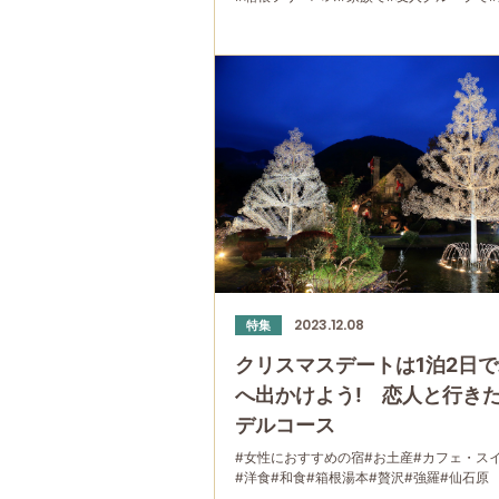
2023.12.08
特集
クリスマスデートは1泊2日
へ出かけよう! 恋人と行き
デルコース
#女性におすすめの宿
#お土産
#カフェ・ス
#洋食
#和食
#箱根湯本
#贅沢
#強羅
#仙石原
#箱根フリーパス
#大涌谷
#桃源台
#温泉
#家