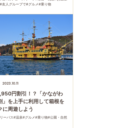
#友人グループで
#グルメ
#乗り物
2023.10.11
1,950円割引！？「かながわ
割」を上手に利用して箱根を
クに周遊しよう
フリーパス
#温泉
#グルメ
#乗り物
#公園・自然