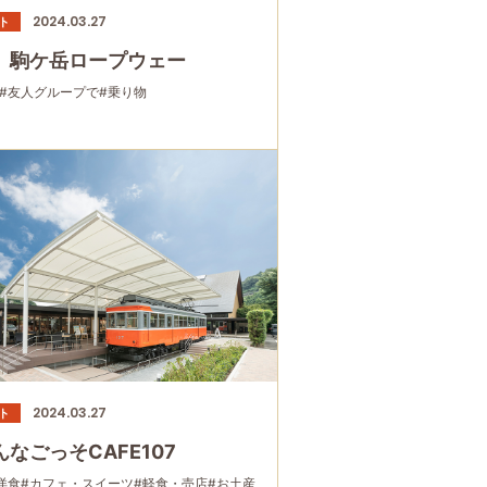
2024.03.27
ト
 駒ケ岳ロープウェー
#友人グループで
#乗り物
2024.03.27
ト
なごっそCAFE107
洋食
#カフェ・スイーツ
#軽食・売店
#お土産