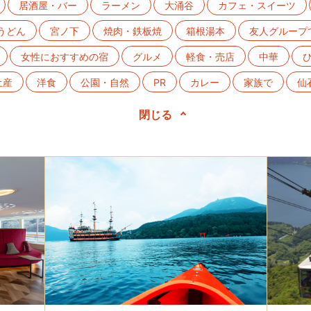
居酒屋・バー
ラーメン
大涌谷
カフェ・スイーツ
うどん
宮ノ下
焼肉・鉄板焼
箱根湯本
友人グループ
女性におすすめの宿
グルメ
軽食・売店
中華
土産
洋食
公園・自然
PR
カレー
家族で
仙