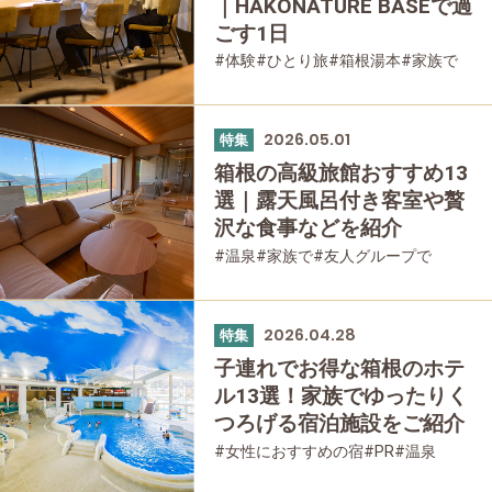
｜HAKONATURE BASEで過
ごす1日
#体験
#ひとり旅
#箱根湯本
#家族で
#友人グループで
#公園・自然
2026.05.01
特集
箱根の高級旅館おすすめ13
選｜露天風呂付き客室や贅
沢な食事などを紹介
#温泉
#家族で
#友人グループで
#宿泊
#グルメ
#母と娘で
2026.04.28
特集
子連れでお得な箱根のホテ
ル13選！家族でゆったりく
つろげる宿泊施設をご紹介
#女性におすすめの宿
#PR
#温泉
#家族で
#友人グループで
#宿泊