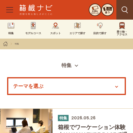
お得な
使う
チケット
乗り物・
特集
モデルコース
スポット
エリアで探す
目的で探す
アクセス
特集
特集
全ての記事
スポット
モデルコース
イベント
2026.05.26
特集
箱根でワーケーション体験