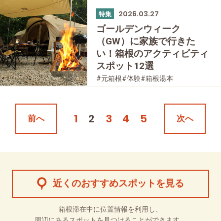
2026.03.27
特集
ゴールデンウィーク
（GW）に家族で行きた
い！箱根のアクティビティ
スポット12選
#元箱根
#体験
#箱根湯本
#箱根フリーパス
#家族で
#公園・自然
#母と娘で
1
2
3
4
5
前へ
次へ
近くのおすすめスポットを見る
箱根滞在中に位置情報を利用し、
周辺にあるスポットを見つけることができます。