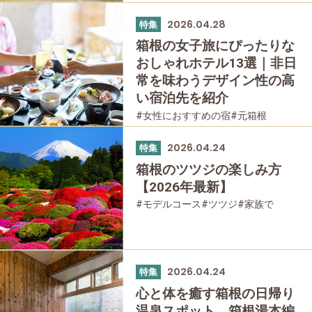
#母と娘で
2026.04.28
特集
箱根の女子旅にぴったりな
おしゃれホテル13選｜非日
常を味わうデザイン性の高
い宿泊先を紹介
#女性におすすめの宿
#元箱根
#箱根湯本
#宮ノ下
#強羅
#仙石原
#桃源台
#温泉
#友人グループで
2026.04.24
特集
#宿泊
#母と娘で
箱根のツツジの楽しみ方
【2026年最新】
#モデルコース
#ツツジ
#家族で
#友人グループで
#公園・自然
#母と娘で
2026.04.24
特集
心と体を癒す箱根の日帰り
温泉スポット 箱根湯本編