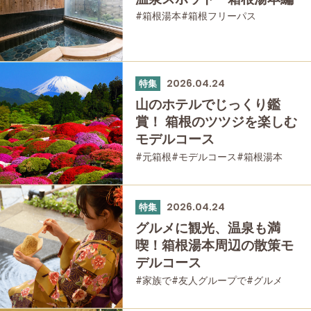
#箱根湯本
#箱根フリーパス
#日帰り温泉
#温泉
#家族で
#友人グループで
#母と娘で
2026.04.24
特集
山のホテルでじっくり鑑
賞！ 箱根のツツジを楽しむ
モデルコース
#元箱根
#モデルコース
#箱根湯本
#強羅
#ツツジ
#仙石原
#家族で
#友人グループで
#公園・自然
2026.04.24
特集
グルメに観光、温泉も満
喫！箱根湯本周辺の散策モ
デルコース
#家族で
#友人グループで
#グルメ
#母と娘で