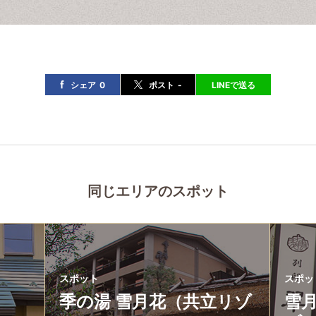
シェア
0
ポスト
-
LINEで送る
同じエリアのスポット
スポット
スポッ
季の湯 雪月花（共立リゾ
雪