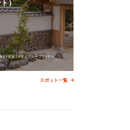
ート）
温泉
#家族で
#友人グループで
#宿泊
スポット一覧