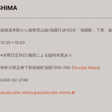
 SHIMA
箱根湯本駅から箱根登山線(強羅行)約42分「強羅駅」下車、徒
10:00〜18:00
※木曜日定休日/撮影による臨時休業あり
神奈川県足柄下郡箱根町強羅1300-280 [
Google Maps
]
0460-82-2749
studiocafe-shima.jpstudiocafe-shima