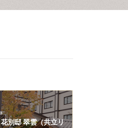
ト
月花別邸 翠雲（共立リ