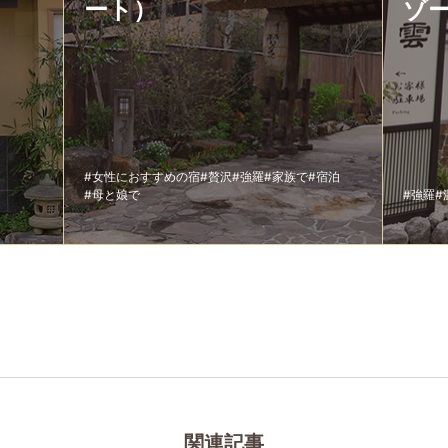
ート）
ゾ
#女性におすすめの宿
#贅沢
#強羅
#家族で
#宿泊
#母と娘で
#強羅
#
関連記事