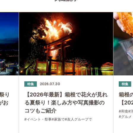
2026.07.30
特集
特集
祭り
【2026年最新】箱根で花火が見れ
箱根
」がお
る夏祭り！楽しみ方や写真撮影の
【20
コツもご紹介
#和食
#
#グルメ
#イベント・祭事
#家族で
#友人グループで