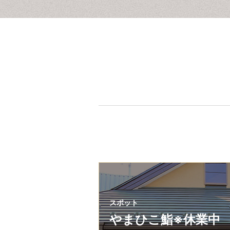
スポット
やまひこ鮨※休業中