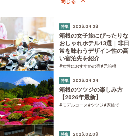
2026.04.28
特集
箱根の女子旅にぴったりな
おしゃれホテル13選｜非日
常を味わうデザイン性の高
い宿泊先を紹介
#女性におすすめの宿
#元箱根
#箱根湯本
#宮ノ下
#強羅
#仙石原
#桃源台
#温泉
#友人グループで
2026.04.24
特集
#宿泊
#母と娘で
箱根のツツジの楽しみ方
【2026年最新】
#モデルコース
#ツツジ
#家族で
#友人グループで
#公園・自然
#母と娘で
2026.02.09
特集