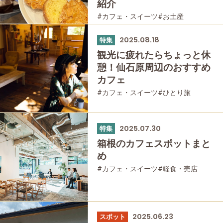
紹介
#カフェ・スイーツ
#お土産
#箱根湯本
#仙石原
#家族で
#友人グループで
#グルメ
#母と娘で
2025.08.18
特集
観光に疲れたらちょっと休
憩！仙⽯原周辺のおすすめ
カフェ
#カフェ・スイーツ
#ひとり旅
#友人グループで
#グルメ
#母と娘で
2025.07.30
特集
箱根のカフェスポットまと
め
#カフェ・スイーツ
#軽食・売店
#体験
#元箱根
#箱根湯本
#強羅
#仙石原
#家族で
#友人グループで
#グルメ
#母と娘で
2025.06.23
スポット