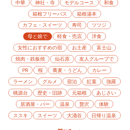
中華
神社・寺
モデルコース
和食
箱根フリーパス
箱根湯本
カフェ・スイーツ
寿司
ツツジ
母と娘で
軽食・売店
洋食
女性におすすめの宿
お土産
富士山
焼肉・鉄板焼
仙石原
友人グループで
PR
桜
蕎麦・うどん
カレー
ラーメン
グルメ
宿泊
紅葉
強羅
桃源台
歴史・旧跡
元箱根
あじさい
居酒屋・バー
温泉
贅沢
体験
ススキ
スイーツ
大涌谷
日帰り温泉