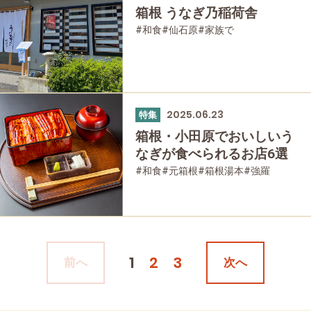
箱根 うなぎ乃稲荷舎
#和食
#仙石原
#家族で
#友人グループで
#グルメ
#母と娘で
2025.06.23
特集
箱根・小田原でおいしいう
なぎが食べられるお店6選
#和食
#元箱根
#箱根湯本
#強羅
#仙石原
#家族で
#友人グループで
#グルメ
#母と娘で
1
2
3
前へ
次へ