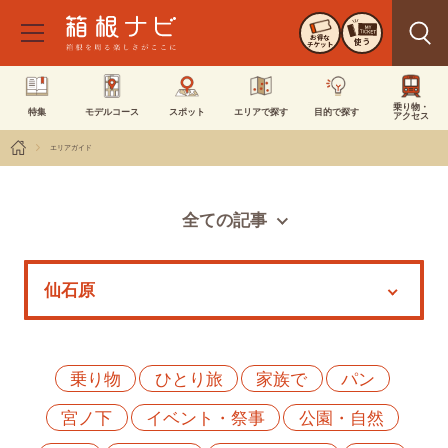
お得な
使う
チケット
乗り物・
特集
モデルコース
スポット
エリアで探す
目的で探す
アクセス
エリアガイド
全ての記事
スポット
モデルコース
特集
イベント
乗り物
ひとり旅
家族で
パン
宮ノ下
イベント・祭事
公園・自然