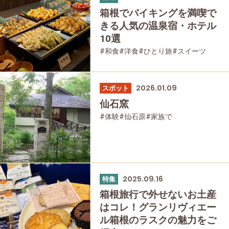
箱根でバイキングを満喫で
きる人気の温泉宿・ホテル
10選
#和食
#洋食
#ひとり旅
#スイーツ
#箱根湯本
#宮ノ下
#強羅
#仙石原
#大涌谷
#家族で
#友人グループで
#宿泊
#グルメ
#母と娘で
2026.01.09
スポット
仙石窯
#体験
#仙石原
#家族で
#友人グループで
#母と娘で
2025.09.16
特集
箱根旅行で外せないお土産
はコレ！グランリヴィエー
ル箱根のラスクの魅力をご