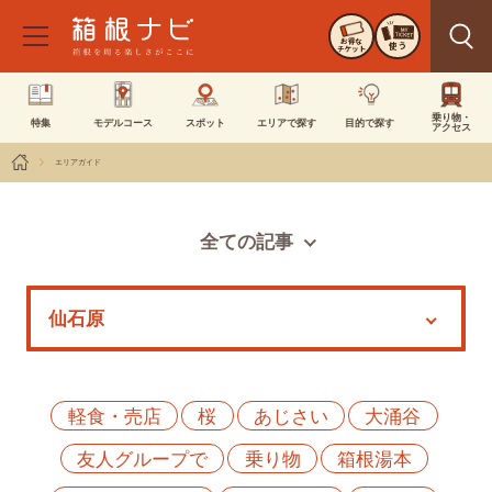
お得な
使う
チケット
乗り物・
特集
モデルコース
スポット
エリアで探す
目的で探す
アクセス
エリアガイド
全ての記事
スポット
モデルコース
特集
イベント
軽食・売店
桜
あじさい
大涌谷
友人グループで
乗り物
箱根湯本