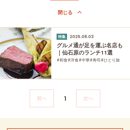
2025.06.03
特集
グルメ通が足を運ぶ名店も
｜仙石原のランチ11選
#和食
#洋食
#中華
#寿司
#ひとり旅
#パン
#スイーツ
#仙石原
#家族で
#友人グループで
#グルメ
#母と娘で
1
前へ
次へ