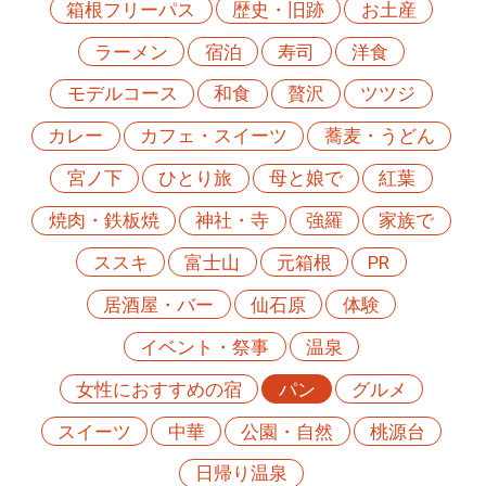
箱根フリーパス
歴史・旧跡
お土産
ラーメン
宿泊
寿司
洋食
モデルコース
和食
贅沢
ツツジ
カレー
カフェ・スイーツ
蕎麦・うどん
宮ノ下
ひとり旅
母と娘で
紅葉
焼肉・鉄板焼
神社・寺
強羅
家族で
ススキ
富士山
元箱根
PR
居酒屋・バー
仙石原
体験
イベント・祭事
温泉
女性におすすめの宿
パン
グルメ
スイーツ
中華
公園・自然
桃源台
日帰り温泉