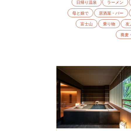
日帰り温泉
ラーメン
母と娘で
居酒屋・バー
富士山
乗り物
友
蕎麦