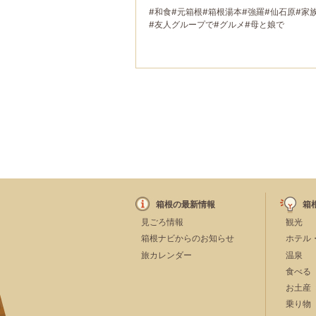
#和食
#元箱根
#箱根湯本
#強羅
#仙石原
#家
#友人グループで
#グルメ
#母と娘で
箱根の最新情報
箱
見ごろ情報
観光
箱根ナビからのお知らせ
ホテル
旅カレンダー
温泉
食べる
お土産
乗り物