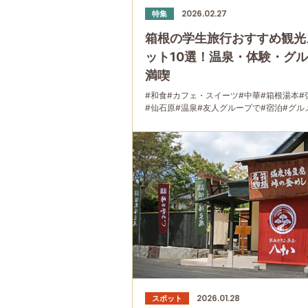
2026.02.27
特集
箱根の学生旅行おすすめ観光
ット10選！温泉・体験・グ
満喫
#和食
#カフェ・スイーツ
#中華
#箱根湯本
#
#仙石原
#温泉
#友人グループで
#宿泊
#グル
2026.01.28
スポット