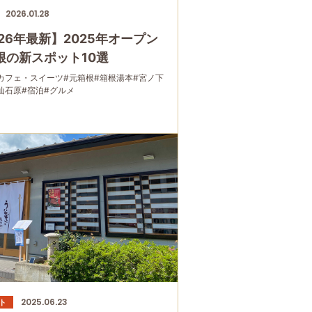
2026.01.28
026年最新】2025年オープン
根の新スポット10選
カフェ・スイーツ
#元箱根
#箱根湯本
#宮ノ下
仙石原
#宿泊
#グルメ
2025.06.23
ト