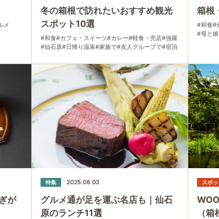
冬の箱根で訪れたいおすすめ観光
箱根
スポット10選
ルメ
#和食
#
#母と娘
#和食
#カフェ・スイーツ
#カレー
#軽食・売店
#強羅
#仙石原
#日帰り温泉
#家族で
#友人グループで
#宿泊
#グルメ
2025.06.03
特集
スポッ
ぎが
グルメ通が足を運ぶ名店も｜仙石
WOO
原のランチ11選
（箱根