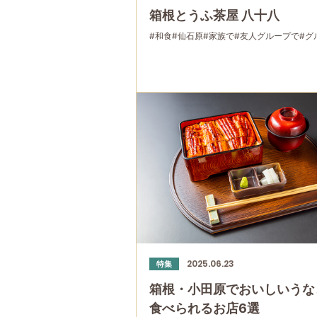
箱根とうふ茶屋 八十八
#和食
#仙石原
#家族で
#友人グループで
#グ
2025.06.23
特集
箱根・小田原でおいしいうな
食べられるお店6選