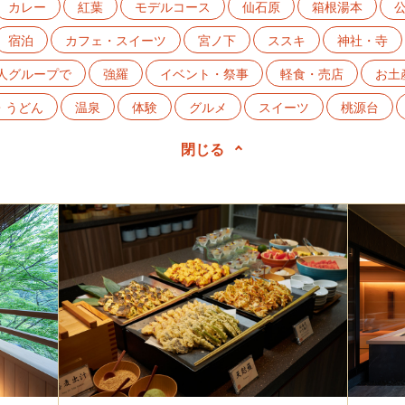
カレー
紅葉
モデルコース
仙石原
箱根湯本
宿泊
カフェ・スイーツ
宮ノ下
ススキ
神社・寺
人グループで
強羅
イベント・祭事
軽食・売店
お土
・うどん
温泉
体験
グルメ
スイーツ
桃源台