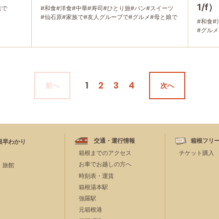
1/f）
族で
#和食
#洋食
#中華
#寿司
#ひとり旅
#パン
#スイーツ
#仙石原
#家族で
#友人グループで
#グルメ
#母と娘で
#和食
#
#グルメ
1
2
3
4
前へ
次へ
交通・運行情報
箱根フリ
根早わかり
箱根までのアクセス
チケット購入
お車でお越しの方へ
・旅館
時刻表・運賃
箱根湯本駅
強羅駅
元箱根港