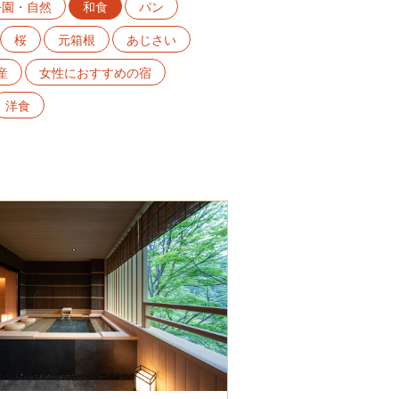
公園・自然
和食
パン
桜
元箱根
あじさい
産
女性におすすめの宿
洋食