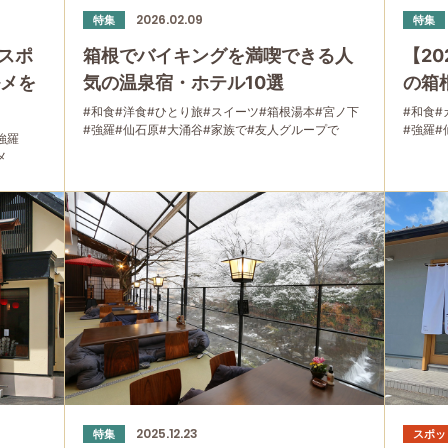
2026.02.09
特集
特集
スポ
箱根でバイキングを満喫できる人
【2
ルメを
気の温泉宿・ホテル10選
の箱
#和食
#洋食
#ひとり旅
#スイーツ
#箱根湯本
#宮ノ下
#和食
#
#強羅
#仙石原
#大涌谷
#家族で
#友人グループで
#強羅
#
強羅
#宿泊
#グルメ
#母と娘で
メ
2025.12.23
特集
スポッ