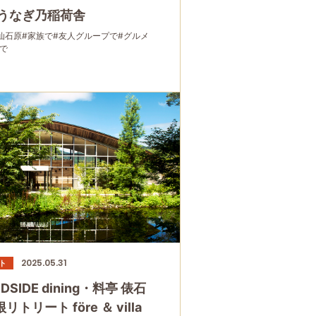
 うなぎ乃稲荷舎
仙石原
#家族で
#友人グループで
#グルメ
で
2025.05.31
ト
DSIDE dining・料亭 俵石
リトリート före ＆ villa