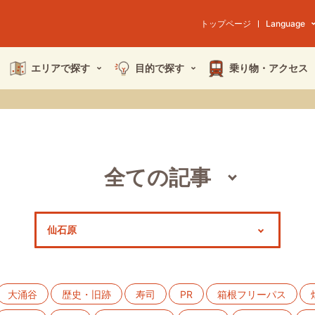
トップページ
Language
エリアで探す
目的で探す
乗り物・
アクセス
全ての記事
スポット
モデルコース
特集
大涌谷
歴史・旧跡
寿司
PR
箱根フリーパス
イベント