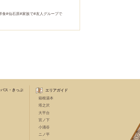
洋食
#仙石原
#家族で
#友人グループで
ーパス・きっぷ
エリアガイド
箱根湯本
塔之沢
大平台
宮ノ下
小涌谷
ニノ平