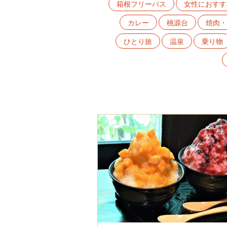
箱根フリーパス
女性におすす
カレー
桃源台
焼肉・
ひとり旅
温泉
乗り物