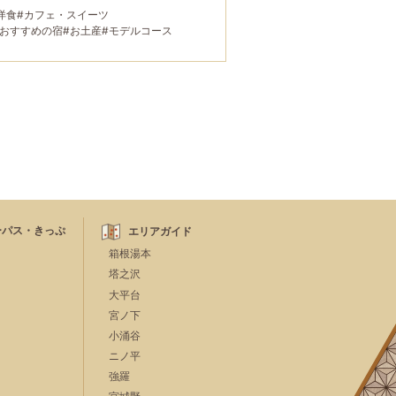
洋食
#カフェ・スイーツ
におすすめの宿
#お土産
#モデルコース
本
#宮ノ下
#箱根フリーパス
#大涌谷
#桃源台
家族で
#宿泊
#グルメ
#乗り物
#公園・自然
ーパス・きっぷ
エリアガイド
箱根湯本
塔之沢
大平台
宮ノ下
小涌谷
ニノ平
強羅