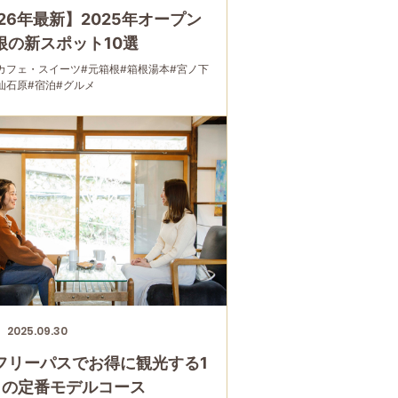
026年最新】2025年オープン
根の新スポット10選
カフェ・スイーツ
#元箱根
#箱根湯本
#宮ノ下
仙石原
#宿泊
#グルメ
2025.09.30
フリーパスでお得に観光する1
日の定番モデルコース