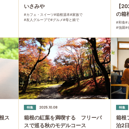
いさみや
【2
の箱
#カフェ・スイーツ
#箱根湯本
#家族で
#友人グループで
#グルメ
#母と娘で
#和食
#
#強羅
#
2025.10.08
特集
特集
根ス
箱根の紅葉を満喫する フリーパ
箱根
スで巡る秋のモデルコース
泊2