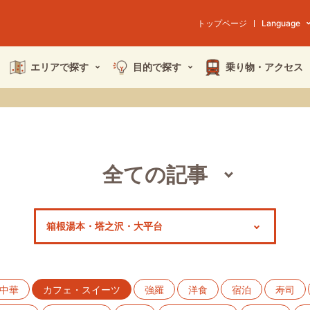
トップページ
Language
エリアで探す
目的で探す
乗り物・
アクセス
全ての記事
スポット
モデルコース
特集
中華
カフェ・スイーツ
強羅
洋食
宿泊
寿司
イベント