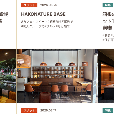
2026.05.25
スポット
特集
殿場
HAKONATURE BASE
箱根
選
ット
#カフェ・スイーツ
#箱根湯本
#家族で
#友人グループで
#グルメ
#母と娘で
満喫
#和食
#
#仙石原
2026.02.17
スポット
特集