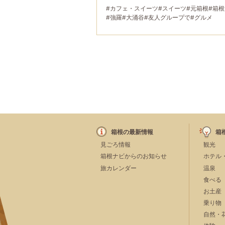
#カフェ・スイーツ
#スイーツ
#元箱根
#箱
#強羅
#大涌谷
#友人グループで
#グルメ
箱根の最新情報
箱
見ごろ情報
観光
箱根ナビからのお知らせ
ホテル
旅カレンダー
温泉
食べる
お土産
乗り物
自然・