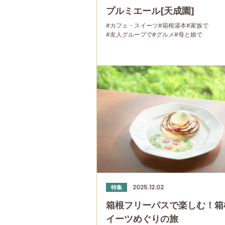
プルミエール[天成園]
#カフェ・スイーツ
#箱根湯本
#家族で
#友人グループで
#グルメ
#母と娘で
2025.12.02
特集
箱根フリーパスで楽しむ！箱
イーツめぐりの旅