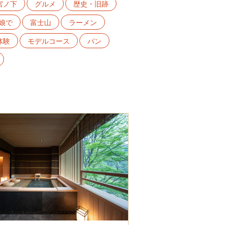
宮ノ下
グルメ
歴史・旧跡
娘で
富士山
ラーメン
体験
モデルコース
パン