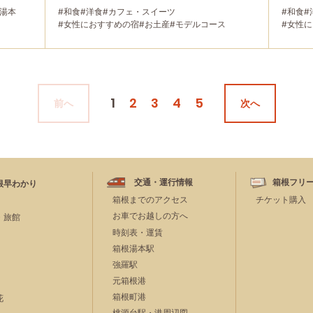
根湯本
#和食
#洋食
#カフェ・スイーツ
#和食
#
#女性におすすめの宿
#お土産
#モデルコース
#女性
#箱根湯本
#紅葉
#強羅
#箱根フリーパス
#富士山
#箱根湯
#大涌谷
#桃源台
#日帰り温泉
#温泉
#家族で
#温泉
#
#友人グループで
#宿泊
#グルメ
#乗り物
#公園・自然
#母と娘で
1
2
3
4
5
前へ
次へ
交通・運行情報
箱根フリ
根早わかり
箱根までのアクセス
チケット購入
お車でお越しの方へ
・旅館
時刻表・運賃
箱根湯本駅
強羅駅
元箱根港
箱根町港
花
桃源台駅・港周辺図