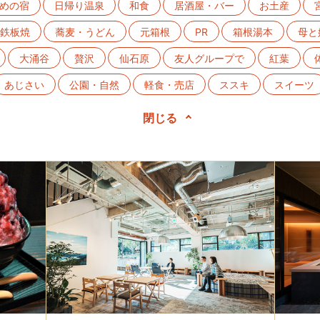
めの宿
日帰り温泉
和食
居酒屋・バー
お土産
鉄板焼
蕎麦・うどん
元箱根
PR
箱根湯本
母と
大涌谷
贅沢
仙石原
友人グループで
紅葉
あじさい
公園・自然
軽食・売店
ススキ
スイーツ