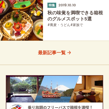
2019.10.10
特集
秋の味覚を満喫できる箱根
のグルメスポット5選
#蕎麦・うどん
#家族で
#友人グループで
#グルメ
#母と娘で
最新記事一覧