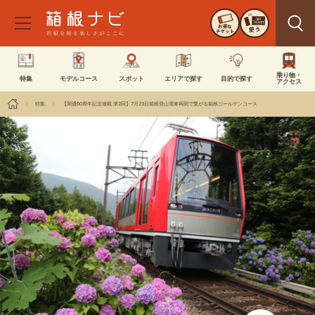
お得な
使う
チケット
乗り物・
特集
モデルコース
スポット
エリアで探す
目的で探す
アクセス
特集
【開通60周年記念連載 第2回】7月23日箱根登山電車再開で繋がる箱根ゴールデンコース