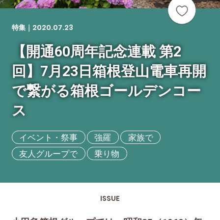
2020.07.23
特集｜
【開通60周年記念連載 第2
回】7月23日箱根登山電車再開
で繋がる箱根ゴールデンコー
ス
イベント・祭事
強羅
家族で
友人グループで
乗り物
ISSUE