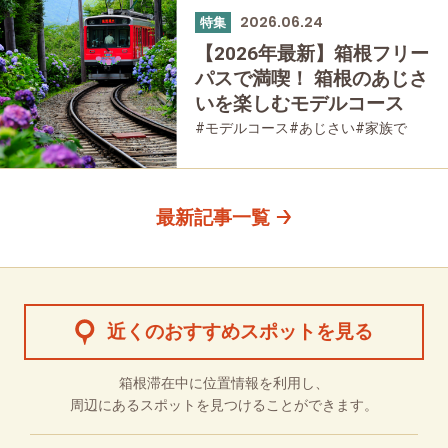
#公園・自然
2026.06.24
特集
【2026年最新】箱根フリー
パスで満喫！ 箱根のあじさ
いを楽しむモデルコース
#モデルコース
#あじさい
#家族で
#友人グループで
#宿泊
#グルメ
#乗り物
#公園・自然
#母と娘で
最新記事一覧
近くのおすすめスポットを見る
箱根滞在中に位置情報を利用し、
周辺にあるスポットを見つけることができます。