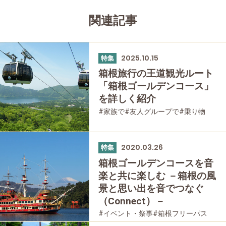
関連記事
2025.10.15
特集
箱根旅行の王道観光ルート
「箱根ゴールデンコース」
を詳しく紹介
#家族で
#友人グループで
#乗り物
#母と娘で
2020.03.26
特集
箱根ゴールデンコースを音
楽と共に楽しむ －箱根の風
景と思い出を音でつなぐ
（Connect）－
#イベント・祭事
#箱根フリーパス
#家族で
#友人グループで
#乗り物